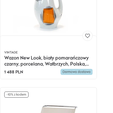
VINTAGE
Wazon New Look, biały pomarańczowy
czarny, porcelana, Wałbrzych, Polska,
lata 60.
1 488 PLN
Darmowa dostawa
-10% z kodem