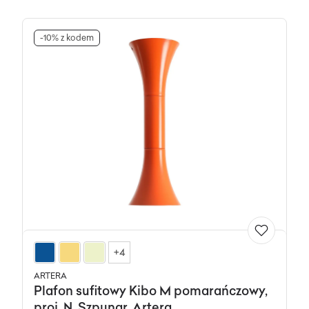
-10% z kodem
+4
ARTERA
Plafon sufitowy Kibo M pomarańczowy,
proj. N. Szpunar, Artera