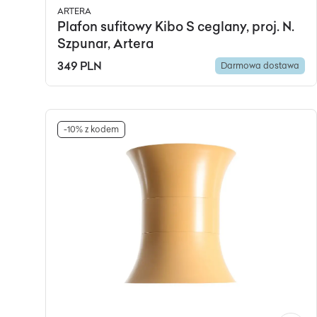
ARTERA
Plafon sufitowy Kibo S ceglany, proj. N.
Szpunar, Artera
349 PLN
Darmowa dostawa
-10% z kodem