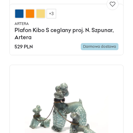
+3
ARTERA
Plafon Kibo S ceglany proj. N. Szpunar,
Artera
529 PLN
Darmowa dostawa