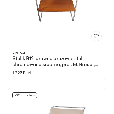
VINTAGE
Stolik B12, drewno brązowe, stal
chromowana srebrna, proj. M. Breuer,
Thonet, Czechosłowacja, lata 30.
1 299 PLN
-10% z kodem