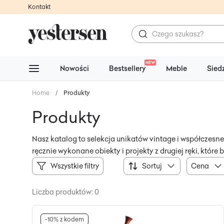
Kontakt
NEW
Nowości
Bestsellery
Meble
Sied
Home
/
Produkty
Produkty
Nasz katalog to selekcja unikatów vintage i współczesneg
ręcznie wykonane obiekty i projekty z drugiej ręki, któr
Wszystkie filtry
Sortuj
Cena
Liczba produktów: 0
-10% z kodem