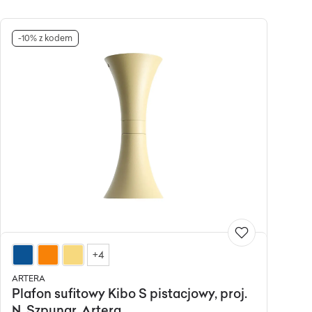
-10% z kodem
+4
ARTERA
Plafon sufitowy Kibo S pistacjowy, proj.
N. Szpunar, Artera