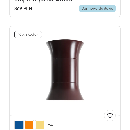
369 PLN
Darmowa dostawa
-10% z kodem
+4