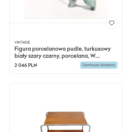
VINTAGE
Figura porcelanowa pudle, turkusowy
biały szary czarny, porcelana, W.
Goebel, Niemcy, lata 50.
2 046 PLN
Darmowa dostawa