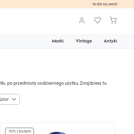
14 dni na zwrot
Marki
Vintage
Antyki
atki, po przedmioty codziennego użytku. Znajdziesz tu
Kolor
-10% z kodem