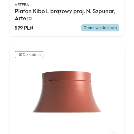
ARTERA
Plafon Kibo L brązowy proj. N. Szpunar,
Artera
599 PLN
Darmowa dostawa
-10% z kodem