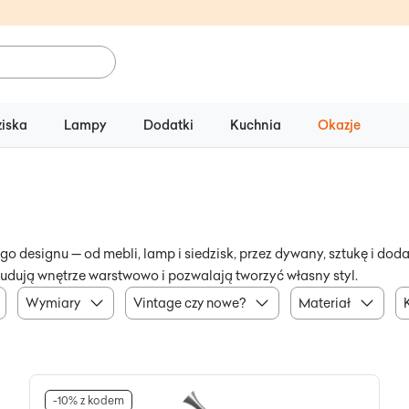
ziska
Lampy
Dodatki
Kuchnia
Okazje
o designu — od mebli, lamp i siedzisk, przez dywany, sztukę i dod
e budują wnętrze warstwowo i pozwalają tworzyć własny styl.
Wymiary
Vintage czy nowe?
Materiał
-10% z kodem