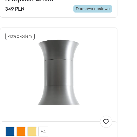
349 PLN
Darmowa dostawa
-10% z kodem
+4