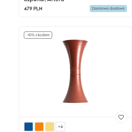
479 PLN
Darmowa dostawa
-10% z kodem
+4