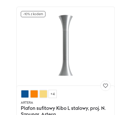
-10% z kodem
+4
ARTERA
Plafon sufitowy Kibo L stalowy, proj. N.
Szpunar, Artera