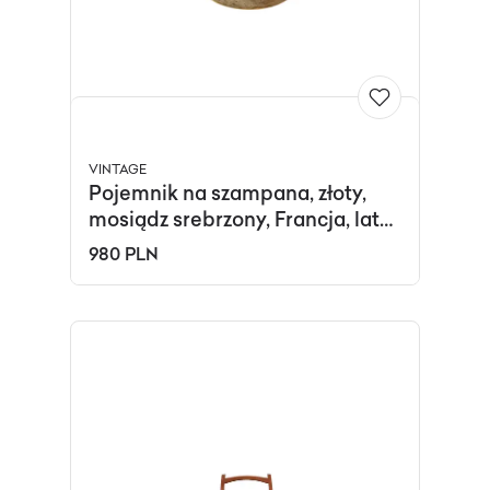
VINTAGE
Pojemnik na szampana, złoty,
mosiądz srebrzony, Francja, lata
20.
980 PLN