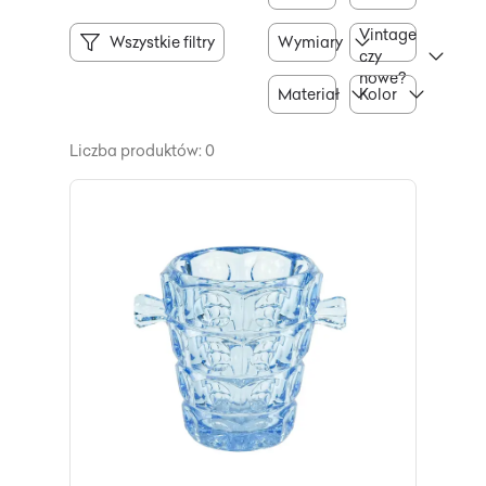
Vintage
Wszystkie filtry
Wymiary
czy
nowe?
Materiał
Kolor
Liczba produktów: 0