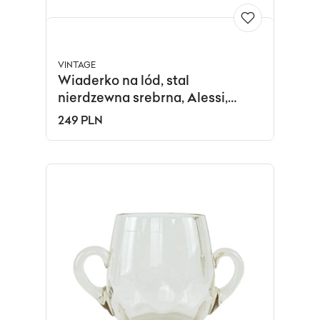
VINTAGE
Wiaderko na lód, stal
nierdzewna srebrna, Alessi,
Włochy, lata 70.
249 PLN