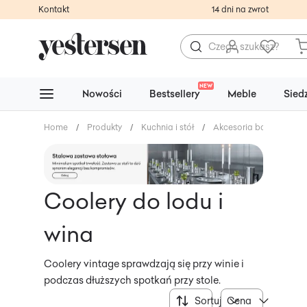
Kontakt
14 dni na zwrot
NEW
Nowości
Bestsellery
Meble
Sied
Home
/
Produkty
/
Kuchnia i stół
/
Akcesoria barowe
/
Coolery do lodu i
wina
Coolery vintage sprawdzają się przy winie i
podczas dłuższych spotkań przy stole.
Sortuj
Cena