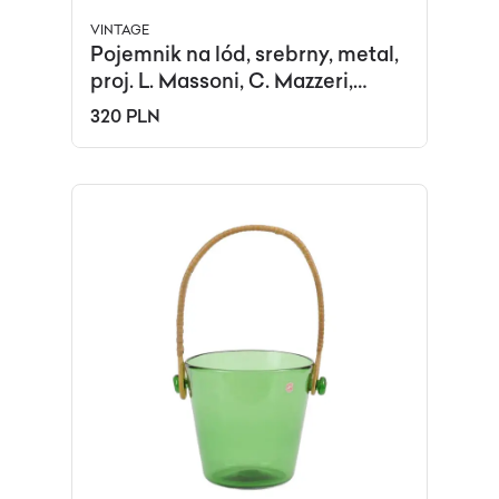
VINTAGE
Pojemnik na lód, srebrny, metal,
proj. L. Massoni, C. Mazzeri,
Alessi, Włochy, lata 60.
320 PLN