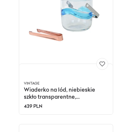
VINTAGE
Wiaderko na lód, niebieskie
szkło transparentne,
Holmegaard, Dania, lata 70.
439 PLN