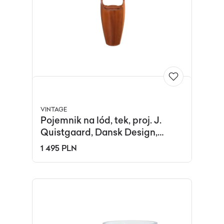
VINTAGE
Pojemnik na lód, tek, proj. J.
Quistgaard, Dansk Design,
Dania, lata 60.
1 495 PLN