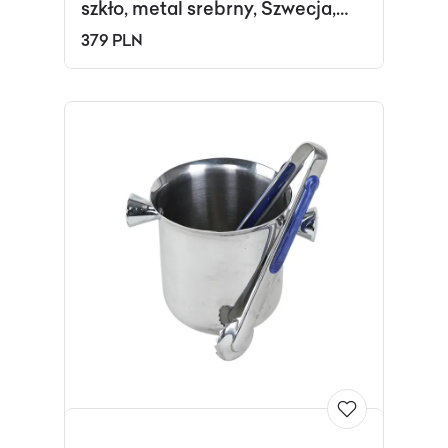
szkło, metal srebrny, Szwecja,
lata 70.
379 PLN