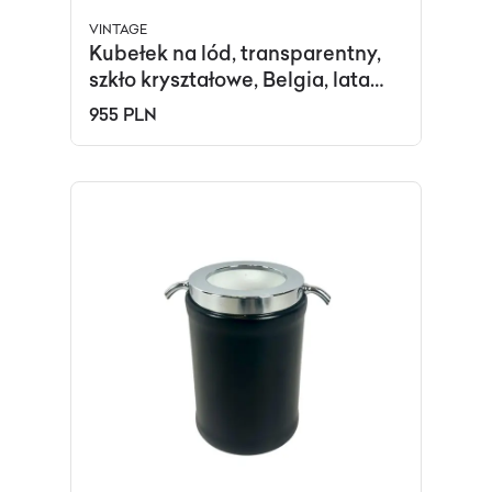
VINTAGE
Kubełek na lód, transparentny,
szkło kryształowe, Belgia, lata
60.
955 PLN