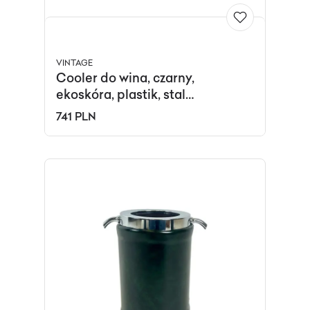
VINTAGE
Cooler do wina, czarny,
ekoskóra, plastik, stal
chromowana, Freddotherm,
741 PLN
Szwajcaria, lata 70.