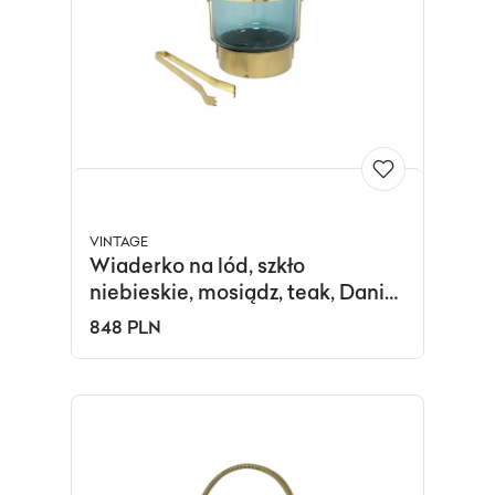
VINTAGE
Wiaderko na lód, szkło
niebieskie, mosiądz, teak, Dania,
lata 60.
848 PLN