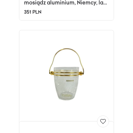
mosiądz aluminium, Niemcy, lata
60.
351 PLN