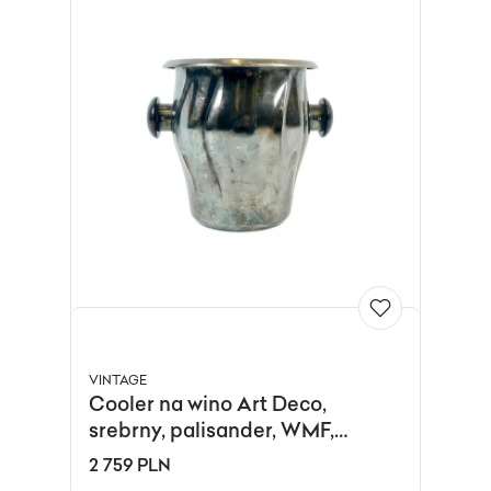
VINTAGE
Cooler na wino Art Deco,
srebrny, palisander, WMF,
Niemcy, lata 40.
2 759 PLN