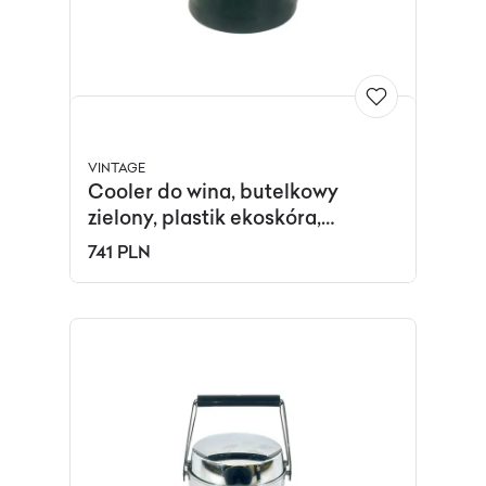
VINTAGE
Cooler do wina, butelkowy
zielony, plastik ekoskóra,
Szwajcaria, lata 70.
741 PLN