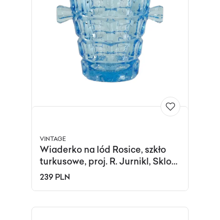
VINTAGE
Wiaderko na lód Rosice, szkło
turkusowe, proj. R. Jurnikl, Sklo
Union, Czechy, lata 50.
239 PLN