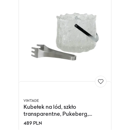
VINTAGE
Kubełek na lód, szkło
transparentne, Pukeberg,
Szwecja, lata 70.
489 PLN