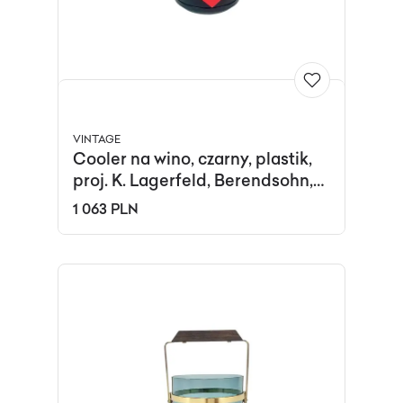
VINTAGE
Cooler na wino, czarny, plastik,
proj. K. Lagerfeld, Berendsohn,
Niemcy, lata 70.
1 063 PLN