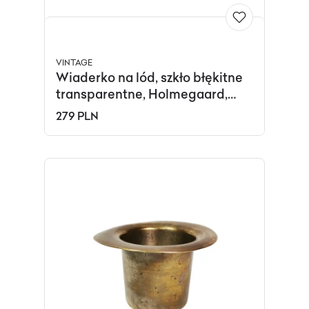
VINTAGE
Wiaderko na lód, szkło błękitne
transparentne, Holmegaard,
Dania, lata 70.
279 PLN