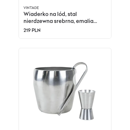
VINTAGE
Wiaderko na lód, stal
nierdzewna srebrna, emalia
niebieska, Włochy, lata 70.
219 PLN