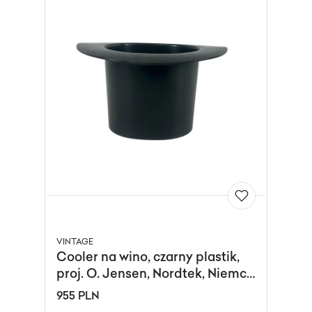
VINTAGE
Cooler na wino, czarny plastik,
proj. O. Jensen, Nordtek, Niemcy,
lata 80.
955 PLN