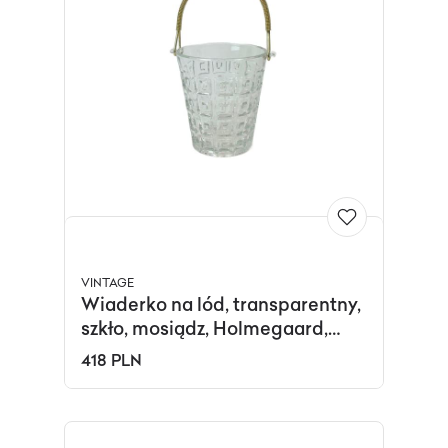
VINTAGE
Wiaderko na lód, transparentny,
szkło, mosiądz, Holmegaard,
Dania, lata 60.
418 PLN