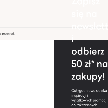
Zapisz
się na
newslett
hts reserved.
i
odbierz
50 zł* na
zakupy!
Cotygodniowa dawka
inspiracji i
wyjątkowych promocji
do rąk własnych.