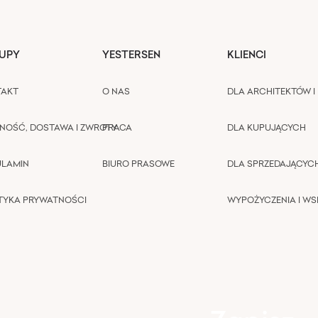
UPY
YESTERSEN
KLIENCI
TAKT
O NAS
DLA ARCHITEKTÓW I 
NOŚĆ, DOSTAWA I ZWROTY
PRACA
DLA KUPUJĄCYCH
ULAMIN
BIURO PRASOWE
DLA SPRZEDAJĄCYC
TYKA PRYWATNOŚCI
WYPOŻYCZENIA I W