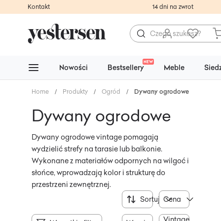
Kontakt
14 dni na zwrot
NEW
Nowości
Bestsellery
Meble
Sied
Home
/
Produkty
/
Ogród
/
Dywany ogrodowe
Dywany ogrodowe
Dywany ogrodowe vintage pomagają
wydzielić strefy na tarasie lub balkonie.
Wykonane z materiałów odpornych na wilgoć i
słońce, wprowadzają kolor i strukturę do
przestrzeni zewnętrznej.
Sortuj
Cena
Vintage