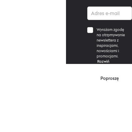
Wyrażam zgodę
na otrzymywanie
newslettera z
inspiracjami,
nowościami i
promocjami.
Rozwiń
Poproszę
*Zgodnie z Regulaminem
Promocji, minimalna
wartość zakupu
upoważniającego do
zniżki wynosi 500 zł.