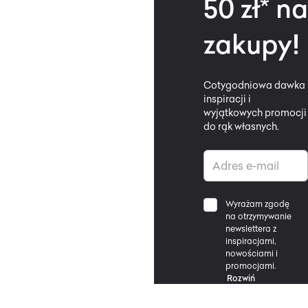
50 zł* na
zakupy!
Cotygodniowa dawka
inspiracji i
wyjątkowych promocji
do rąk własnych.
Wyrażam zgodę
na otrzymywanie
newslettera z
inspiracjami,
nowościami i
promocjami.
Rozwiń