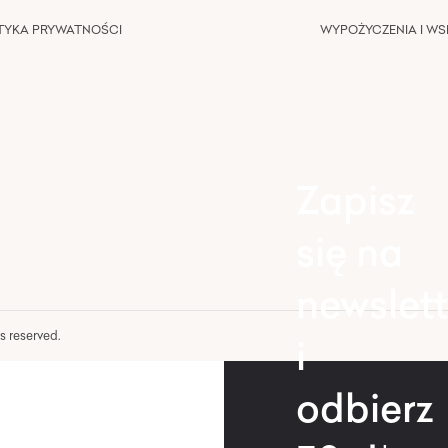
TYKA PRYWATNOŚCI
WYPOŻYCZENIA I W
Zapisz
się na
newslett
hts reserved.
i
odbierz