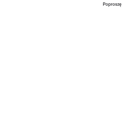
Poproszę
*Zgodnie z Regulaminem
Promocji, minimalna
wartość zakupu
upoważniającego do
zniżki wynosi 500 zł.