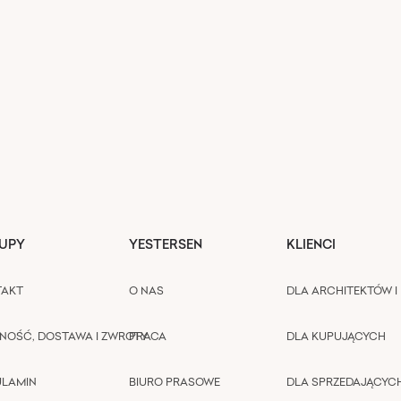
UPY
YESTERSEN
KLIENCI
TAKT
O NAS
DLA ARCHITEKTÓW I 
NOŚĆ, DOSTAWA I ZWROTY
PRACA
DLA KUPUJĄCYCH
ULAMIN
BIURO PRASOWE
DLA SPRZEDAJĄCYC