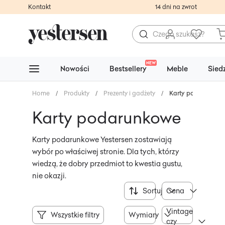
Kontakt
14 dni na zwrot
NEW
Nowości
Bestsellery
Meble
Sied
Home
/
Produkty
/
Prezenty i gadżety
/
Karty podarunkow
Karty podarunkowe
Karty podarunkowe Yestersen zostawiają
wybór po właściwej stronie. Dla tych, którzy
wiedzą, że dobry przedmiot to kwestia gustu,
nie okazji.
Sortuj
Cena
Vintage
Wszystkie filtry
Wymiary
czy