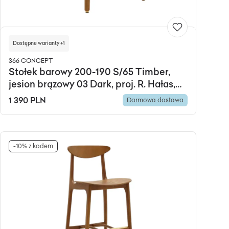
Dostępne warianty +1
366 CONCEPT
Stołek barowy 200-190 S/65 Timber,
jesion brązowy 03 Dark, proj. R. Hałas,
366 Concept
1 390 PLN
Darmowa dostawa
-10% z kodem