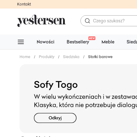
Kontakt
NEW
Nowości
Bestsellery
Meble
Sied
Home
/
Produkty
/
Siedziska
/
Stołki barowe