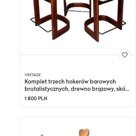
VINTAGE
Komplet trzech hokerów barowych
brutalistycznych, drewno brązowy, skóra
ekologiczna beżowy, metal, lata 70.
1 800 PLN