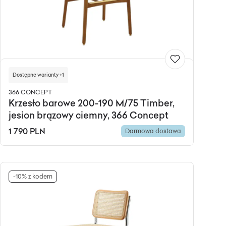
Dostępne warianty +1
366 CONCEPT
Krzesło barowe 200-190 M/75 Timber,
jesion brązowy ciemny, 366 Concept
1 790 PLN
Darmowa dostawa
-10% z kodem