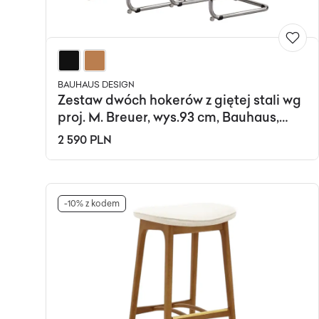
BAUHAUS DESIGN
Zestaw dwóch hokerów z giętej stali wg
proj. M. Breuer, wys.93 cm, Bauhaus,
brązowe
2 590 PLN
-10% z kodem