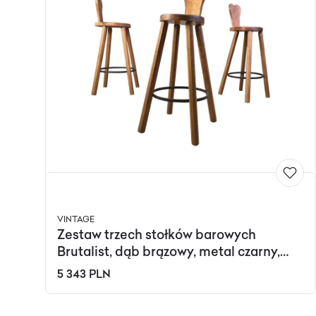
VINTAGE
Zestaw trzech stołków barowych
Brutalist, dąb brązowy, metal czarny,
Belgia, lata 60.
5 343 PLN