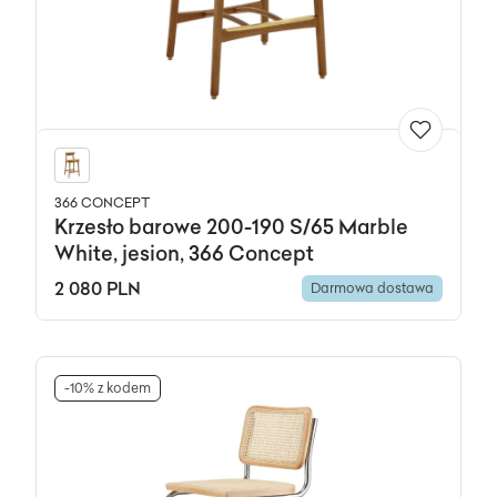
366 CONCEPT
Krzesło barowe 200-190 S/65 Marble
White, jesion, 366 Concept
2 080 PLN
Darmowa dostawa
-10% z kodem