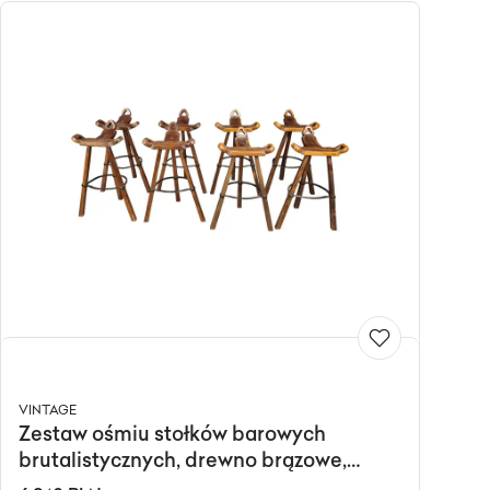
VINTAGE
Zestaw ośmiu stołków barowych
brutalistycznych, drewno brązowe,
metal czarny, Hiszpania, lata 60.