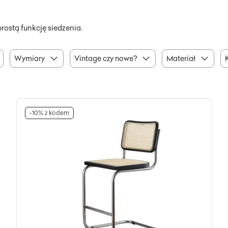
rostą funkcję siedzenia.
Wymiary
Vintage czy nowe?
Materiał
-10% z kodem