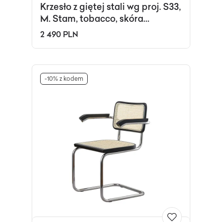
Krzesło z giętej stali wg proj. S33,
M. Stam, tobacco, skóra
naturalna
2 490 PLN
-10% z kodem