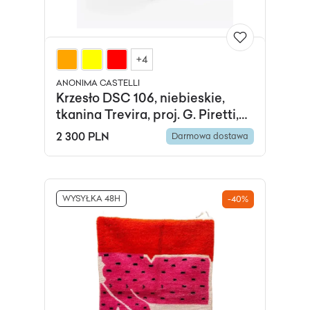
+4
ANONIMA CASTELLI
Krzesło DSC 106, niebieskie,
tkanina Trevira, proj. G. Piretti,
Anonima Castelli
2 300 PLN
Darmowa dostawa
WYSYŁKA 48H
-40%