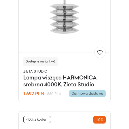
Dostępne warianty +2
ZIETA STUDIO
Lampa wisząca HARMONICA
srebrna 4000K, Zieta Studio
1 692 PLN
Darmowa dostawa
1 880 PLN
-10% z kodem
-10%