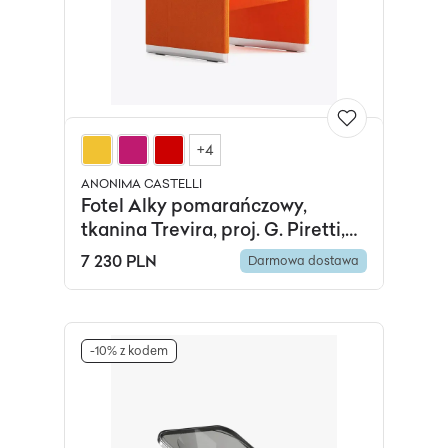
+4
ANONIMA CASTELLI
Fotel Alky pomarańczowy,
tkanina Trevira, proj. G. Piretti,
Anonima Castelli
7 230 PLN
Darmowa dostawa
-10% z kodem