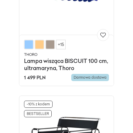
+15
THORO
Lampa wisząca BISCUIT 100 cm,
ultramaryna, Thoro
1 499 PLN
Darmowa dostawa
-10% z kodem
BESTSELLER