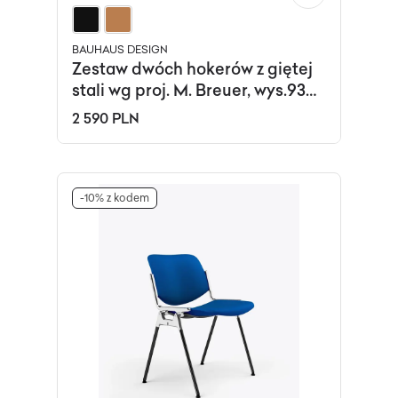
BAUHAUS DESIGN
Zestaw dwóch hokerów z giętej
stali wg proj. M. Breuer, wys.93
cm, Bauhaus, brązowe
2 590 PLN
-10% z kodem