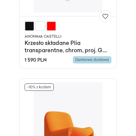
ANONIMA CASTELLI
Krzesło składane Plia
transparentne, chrom, proj. G.
Piretti, Anonima Castelli
1 590 PLN
Darmowa dostawa
-10% z kodem