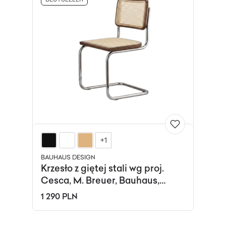
+1
BAUHAUS DESIGN
Krzesło z giętej stali wg proj.
Cesca, M. Breuer, Bauhaus,
brązowe
1 290 PLN