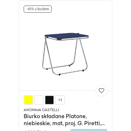
-10% z kodem
+1
ANONIMA CASTELLI
Biurko składane Platone,
niebieskie, mat, proj. G. Piretti,
Anonima Castelli