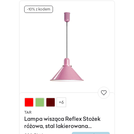
-10% z kodem
+6
TAR
Lampa wisząca Reflex Stożek
różowa, stal lakierowana
proszkowo, TAR