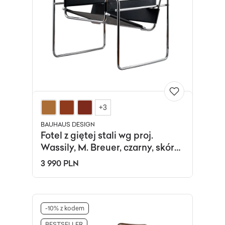
+3
BAUHAUS DESIGN
Fotel z giętej stali wg proj.
Wassily, M. Breuer, czarny, skóra
naturalna
3 990 PLN
-10% z kodem
BESTSELLER