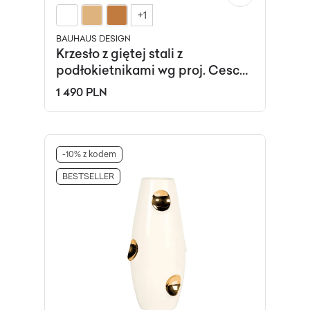
+1
BAUHAUS DESIGN
Krzesło z giętej stali z
podłokietnikami wg proj. Cesca,
M.Breuer, Bauhaus, czarne
1 490 PLN
-10% z kodem
BESTSELLER