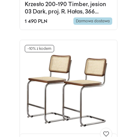
Krzesło 200-190 Timber, jesion
03 Dark, proj. R. Hałas, 366
Concept
1 490 PLN
Darmowa dostawa
-10% z kodem