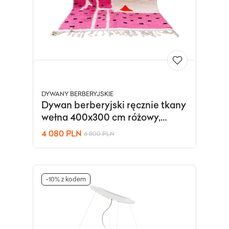
DYWANY BERBERYJSKIE
Dywan berberyjski ręcznie tkany
wełna 400x300 cm różowy,
Maroko
4 080 PLN
6 800 PLN
-10% z kodem