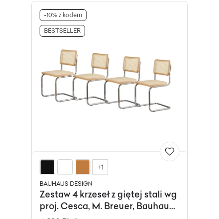
-10% z kodem
BESTSELLER
+1
BAUHAUS DESIGN
Zestaw 4 krzeseł z giętej stali wg
proj. Cesca, M. Breuer, Bauhaus,
naturalny buk