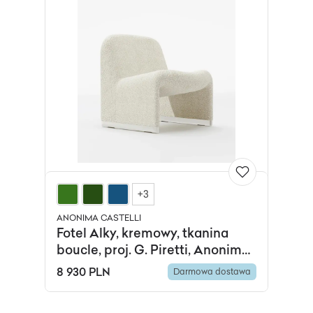
+3
ANONIMA CASTELLI
Fotel Alky, kremowy, tkanina
boucle, proj. G. Piretti, Anonima
Castelli
8 930 PLN
Darmowa dostawa