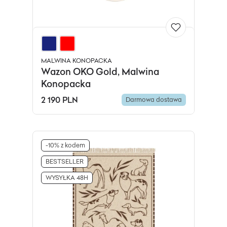
MALWINA KONOPACKA
Wazon OKO Gold, Malwina
Konopacka
2 190 PLN
Darmowa dostawa
-10% z kodem
BESTSELLER
WYSYŁKA 48H