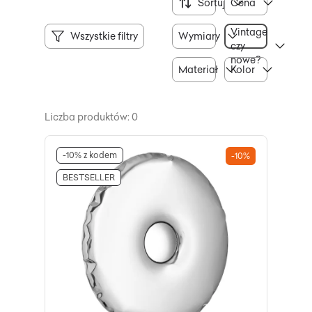
Sortuj
Cena
Vintage
Wszystkie filtry
Wymiary
czy
nowe?
Materiał
Kolor
Liczba produktów: 0
-10% z kodem
-10%
BESTSELLER