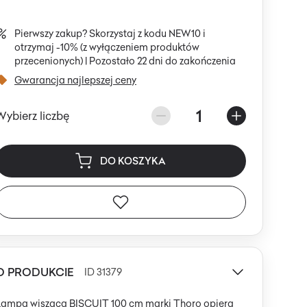
Pierwszy zakup? Skorzystaj z kodu NEW10 i
otrzymaj -10% (z wyłączeniem produktów
przecenionych) |
Pozostało 22 dni do zakończenia
Gwarancja najlepszej ceny
1
Wybierz liczbę
DO KOSZYKA
O PRODUKCIE
ID 31379
Lampa wisząca BISCUIT 100 cm marki Thoro opiera