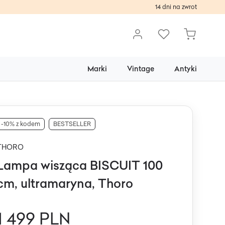
14 dni na zwrot
Marki
Vintage
Antyki
-10% z kodem
BESTSELLER
THORO
Lampa wisząca BISCUIT 100
cm, ultramaryna, Thoro
1 499 PLN