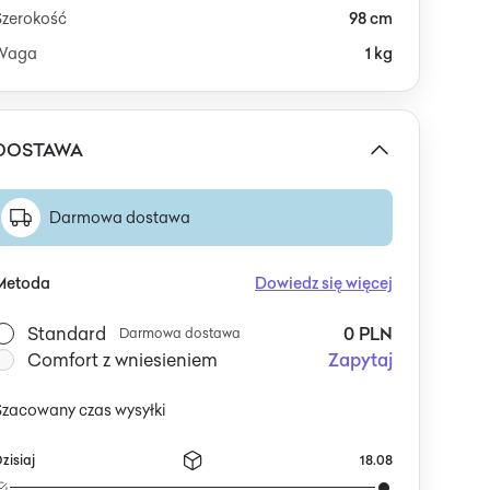
Szerokość
98 cm
Waga
1 kg
DOSTAWA
Darmowa dostawa
Metoda
Dowiedz się więcej
Standard
0 PLN
Darmowa dostawa
Comfort z wniesieniem
Zapytaj
Szacowany czas wysyłki
zisiaj
18.08