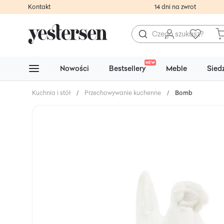
Kontakt
14 dni na zwrot
NEW
Nowości
Bestsellery
Meble
Sied
Kuchnia i stół
/
Przechowywanie kuchenne
/
Bomboniery