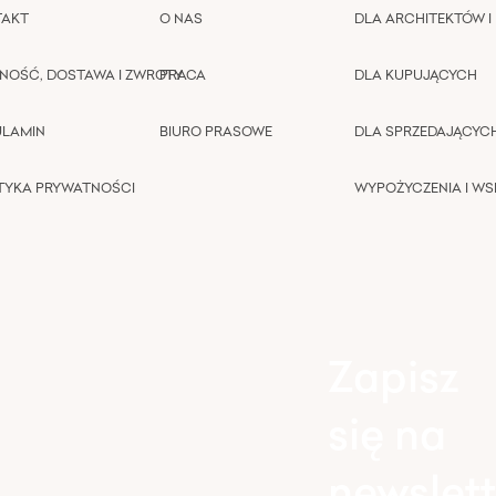
TAKT
O NAS
DLA ARCHITEKTÓW I 
NOŚĆ, DOSTAWA I ZWROTY
PRACA
DLA KUPUJĄCYCH
ULAMIN
BIURO PRASOWE
DLA SPRZEDAJĄCYC
TYKA PRYWATNOŚCI
WYPOŻYCZENIA I W
Zapisz
się na
newslett