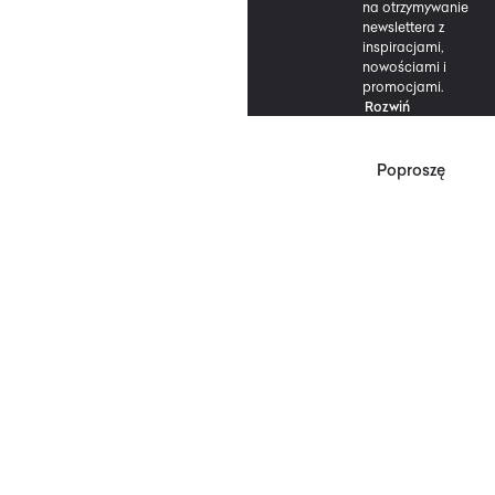
na otrzymywanie
newslettera z
inspiracjami,
nowościami i
promocjami.
Rozwiń
Poproszę
*Zgodnie z Regulaminem
Promocji, minimalna
wartość zakupu
upoważniającego do
zniżki wynosi 500 zł.