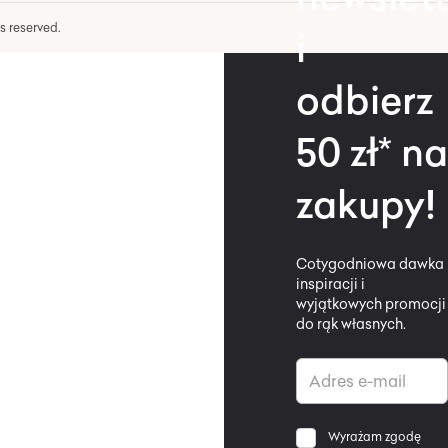
hts reserved.
i
odbierz
50 zł* na
zakupy!
Cotygodniowa dawka
inspiracji i
wyjątkowych promocji
do rąk własnych.
Wyrażam zgodę