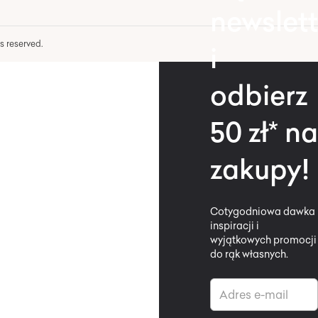
newslett
hts reserved.
i
odbierz
50 zł* na
zakupy!
Cotygodniowa dawka
inspiracji i
wyjątkowych promocji
do rąk własnych.