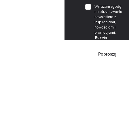
Wyrażam zgodę
na otrzymywanie
newslettera z
inspiracjami,
nowościami i
promocjami.
Rozwiń
Poproszę
*Zgodnie z Regulaminem
Promocji, minimalna
wartość zakupu
upoważniającego do
zniżki wynosi 500 zł.