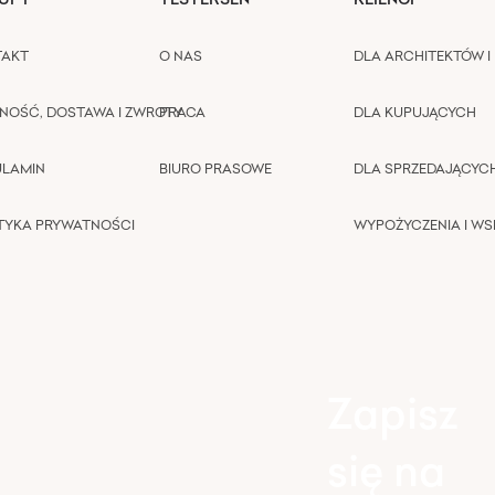
TAKT
O NAS
DLA ARCHITEKTÓW I 
NOŚĆ, DOSTAWA I ZWROTY
PRACA
DLA KUPUJĄCYCH
ULAMIN
BIURO PRASOWE
DLA SPRZEDAJĄCYC
TYKA PRYWATNOŚCI
WYPOŻYCZENIA I W
Zapisz
się na