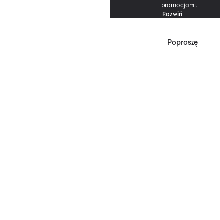
promocjami.
Rozwiń
Poproszę
*Zgodnie z Regulaminem
Promocji, minimalna
wartość zakupu
upoważniającego do
zniżki wynosi 500 zł.