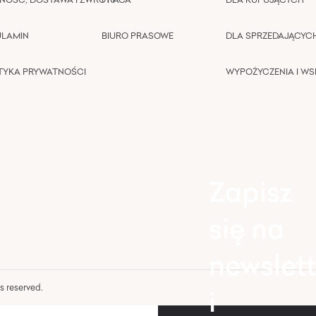
ULAMIN
BIURO PRASOWE
DLA SPRZEDAJĄCYC
TYKA PRYWATNOŚCI
WYPOŻYCZENIA I W
Zapisz
się na
newslett
hts reserved.
i