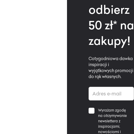
odbierz
50 zł* na
zakupy!
Cotygodniowa dawka
inspiracji i
wyjątkowych promocji
do rąk własnych.
Wyrażam zgodę
na otrzymywanie
newslettera z
inspiracjami,
nowościami i