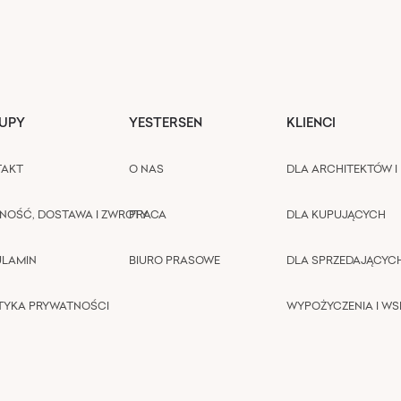
UPY
YESTERSEN
KLIENCI
TAKT
O NAS
DLA ARCHITEKTÓW I 
NOŚĆ, DOSTAWA I ZWROTY
PRACA
DLA KUPUJĄCYCH
ULAMIN
BIURO PRASOWE
DLA SPRZEDAJĄCYC
TYKA PRYWATNOŚCI
WYPOŻYCZENIA I W