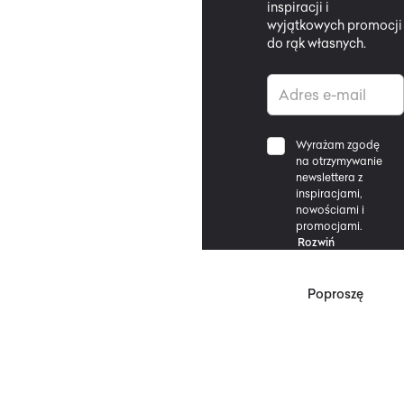
inspiracji i
wyjątkowych promocji
do rąk własnych.
Wyrażam zgodę
na otrzymywanie
newslettera z
inspiracjami,
nowościami i
promocjami.
Rozwiń
Poproszę
*Zgodnie z Regulaminem
Promocji, minimalna
wartość zakupu
upoważniającego do