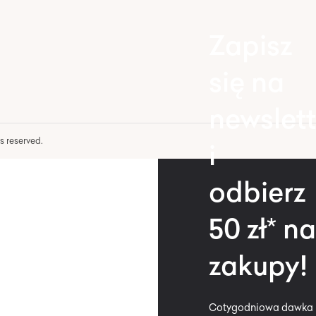
Zapisz
się na
newslett
hts reserved.
i
odbierz
50 zł* na
zakupy!
Cotygodniowa dawka