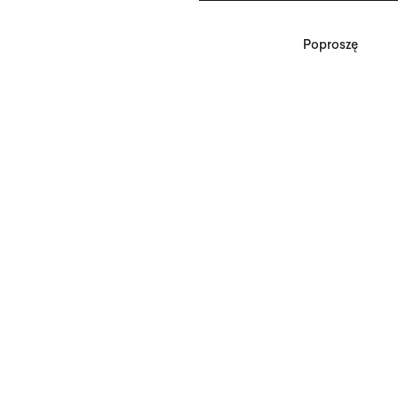
Poproszę
*Zgodnie z Regulaminem
Promocji, minimalna
wartość zakupu
upoważniającego do
zniżki wynosi 500 zł.