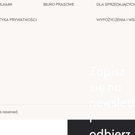
ULAMIN
BIURO PRASOWE
DLA SPRZEDAJĄCYC
TYKA PRYWATNOŚCI
WYPOŻYCZENIA I W
Zapisz
się na
newslett
hts reserved.
i
odbierz