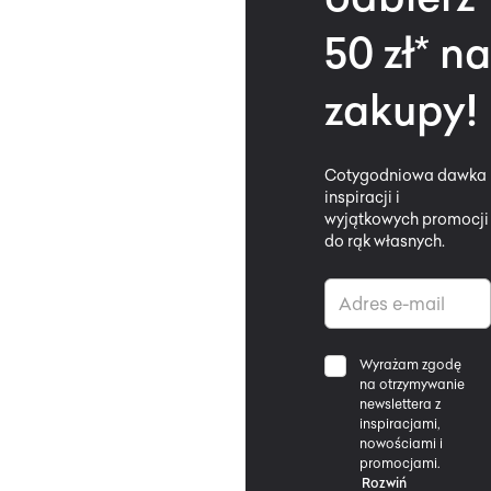
50 zł* na
zakupy!
Cotygodniowa dawka
inspiracji i
wyjątkowych promocji
do rąk własnych.
Wyrażam zgodę
na otrzymywanie
newslettera z
inspiracjami,
nowościami i
promocjami.
Rozwiń