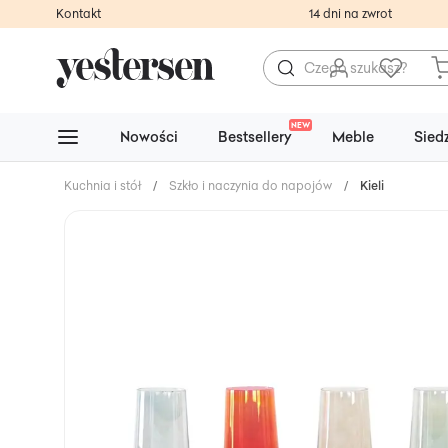
Kontakt
14 dni na zwrot
NEW
Nowości
Bestsellery
Meble
Sied
Kuchnia i stół
/
Szkło i naczynia do napojów
/
Kieliszki do wi