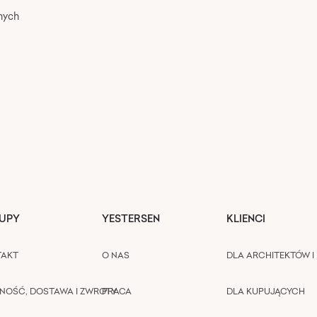
nych
UPY
YESTERSEN
KLIENCI
TAKT
O NAS
DLA ARCHITEKTÓW I 
NOŚĆ, DOSTAWA I ZWROTY
PRACA
DLA KUPUJĄCYCH