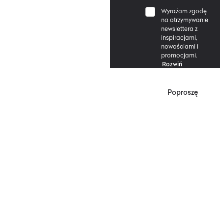
Wyrażam zgodę
na otrzymywanie
newslettera z
inspiracjami,
nowościami i
promocjami.
Rozwiń
Poproszę
*Zgodnie z Regulaminem
Promocji, minimalna
wartość zakupu
upoważniającego do
zniżki wynosi 500 zł.