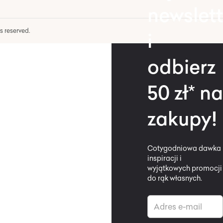
newslett
hts reserved.
i
odbierz
50 zł* na
zakupy!
Cotygodniowa dawka
inspiracji i
wyjątkowych promocji
do rąk własnych.