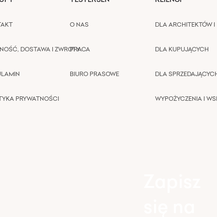
TAKT
O NAS
DLA ARCHITEKTÓW I 
NOŚĆ, DOSTAWA I ZWROTY
PRACA
DLA KUPUJĄCYCH
ULAMIN
BIURO PRASOWE
DLA SPRZEDAJĄCYC
TYKA PRYWATNOŚCI
WYPOŻYCZENIA I W
Zapisz
się na