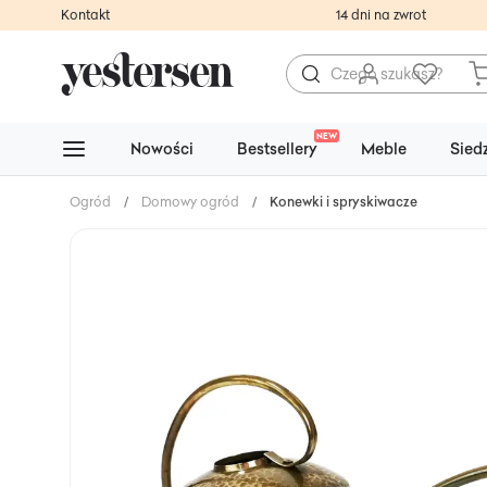
Kontakt
14 dni na zwrot
NEW
Nowości
Bestsellery
Meble
Sied
Ogród
/
Domowy ogród
/
Konewki i spryskiwacze