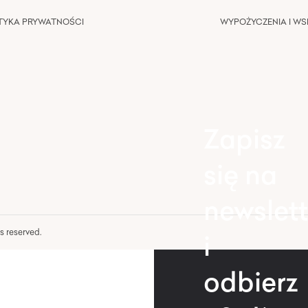
TYKA PRYWATNOŚCI
WYPOŻYCZENIA I W
Zapisz
się na
newslett
hts reserved.
i
odbierz