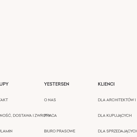
UPY
YESTERSEN
KLIENCI
TAKT
O NAS
DLA ARCHITEKTÓW I 
NOŚĆ, DOSTAWA I ZWROTY
PRACA
DLA KUPUJĄCYCH
ULAMIN
BIURO PRASOWE
DLA SPRZEDAJĄCYC