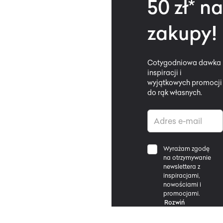
50 zł* na
zakupy!
Cotygodniowa dawka
inspiracji i
wyjątkowych promocji
do rąk własnych.
Wyrażam zgodę
na otrzymywanie
newslettera z
inspiracjami,
nowościami i
promocjami.
Rozwiń