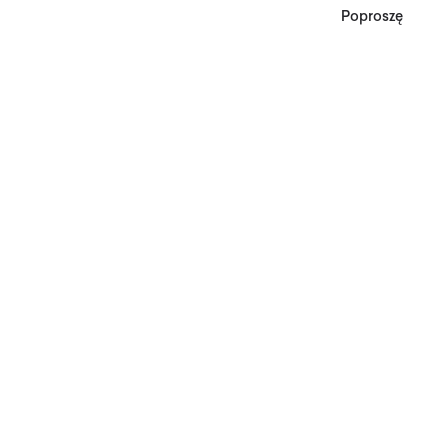
Poproszę
*Zgodnie z Regulaminem
Promocji, minimalna
wartość zakupu
upoważniającego do
zniżki wynosi 500 zł.