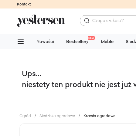
Kontakt
NEW
Nowości
Bestsellery
Meble
Sied
Ups...
niestety ten produkt nie jest już
Ogród
/
Siedziska ogrodowe
/
Krzesła ogrodowe