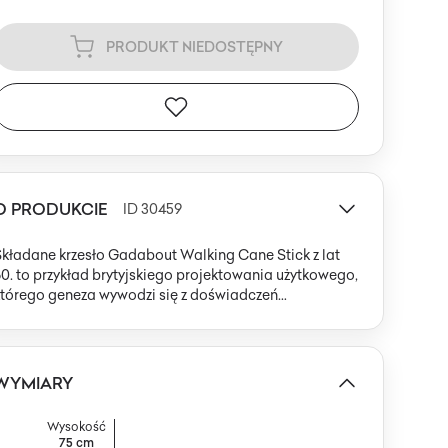
PRODUKT NIEDOSTĘPNY
O PRODUKCIE
ID 30459
kładane krzesło Gadabout Walking Cane Stick z lat
0. to przykład brytyjskiego projektowania użytkowego,
którego geneza wywodzi się z doświadczeń
przemysłowych epoki. Lekka rama z aluminiowych,
srebrzystych rurek o satynowym, matowym połysku
worzy stabilną konstrukcję, z nogami skrzyżowanymi w
ształt litery X. Siedzisko oraz oparcie wykonane są z
WYMIARY
wytrzymałego płótna o szerokich, poziomych pasach w
olorze pomarańczowym i złamanej bieli.
Wysokość
zupełnieniem są czarne detale z tworzywa lub gumy
75 cm