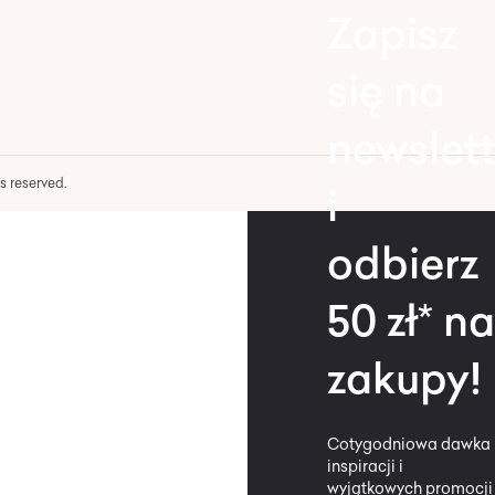
Zapisz
się na
newslett
hts reserved.
i
odbierz
50 zł* na
zakupy!
Cotygodniowa dawka
inspiracji i
wyjątkowych promocji