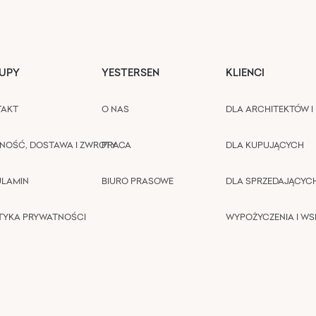
UPY
YESTERSEN
KLIENCI
TAKT
O NAS
DLA ARCHITEKTÓW I 
NOŚĆ, DOSTAWA I ZWROTY
PRACA
DLA KUPUJĄCYCH
ULAMIN
BIURO PRASOWE
DLA SPRZEDAJĄCYC
TYKA PRYWATNOŚCI
WYPOŻYCZENIA I W