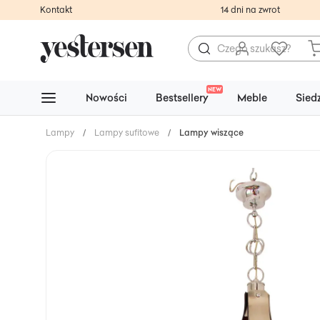
Kontakt
14 dni na zwrot
NEW
Nowości
Bestsellery
Meble
Sied
Lampy
/
Lampy sufitowe
/
Lampy wiszące