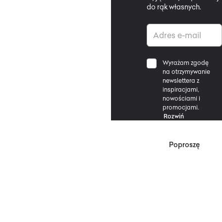
do rąk własnych.
Wyrażam zgodę
na otrzymywanie
newslettera z
inspiracjami,
nowościami i
promocjami.
Rozwiń
Poproszę
*Zgodnie z Regulaminem
Promocji, minimalna
wartość zakupu
upoważniającego do
zniżki wynosi 500 zł.