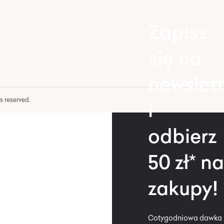
Zapisz
się na
newslett
hts reserved.
i
odbierz
50 zł* na
zakupy!
Cotygodniowa dawka