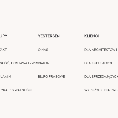
UPY
YESTERSEN
KLIENCI
TAKT
O NAS
DLA ARCHITEKTÓW I 
NOŚĆ, DOSTAWA I ZWROTY
PRACA
DLA KUPUJĄCYCH
ULAMIN
BIURO PRASOWE
DLA SPRZEDAJĄCYC
TYKA PRYWATNOŚCI
WYPOŻYCZENIA I W