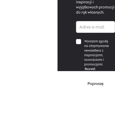
inspiracji i
wyjątkowych promocji
do rąk własnych.
Wyrażam zgodę
na otrzymywanie
newslettera z
inspiracjami,
nowościami i
promocjami.
Rozwiń
Poproszę
*Zgodnie z Regulaminem
Promocji, minimalna
wartość zakupu
upoważniającego do