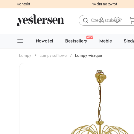
Kontakt
14 dni na zwrot
NEW
Nowości
Bestsellery
Meble
Sied
Lampy
/
Lampy sufitowe
/
Lampy wiszące