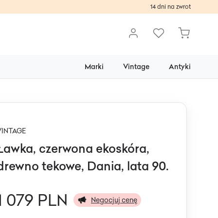
14 dni na zwrot
Marki
Vintage
Antyki
VINTAGE
Ławka, czerwona ekoskóra,
drewno tekowe, Dania, lata 90.
1 079 PLN
Negocjuj cenę