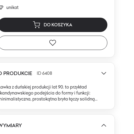
unikat
DO KOSZYKA
O PRODUKCIE
ID 6408
awka z duńskiej produkcji lat 90. to przykład
kandynawskiego podejścia do formy i funkcji:
inimalistyczna, prostokątna bryła łączy solidną
onstrukcję z naturalnego drewna tekowego z
tapicerowanym siedziskiem z wysokogatunkowej,
czerwonej ekoskóry. Drewno o matowym lub
półmatowym wykończeniu eksponuje wyraźne
WYMIARY
słojenie, a nogi – proste, lekko zwężane ku dołowi –