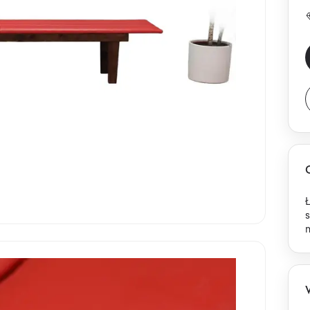
Ł
s
m
k
u