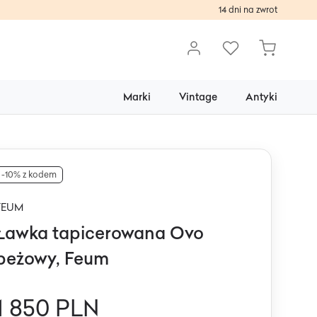
14 dni na zwrot
Marki
Vintage
Antyki
-10% z kodem
FEUM
Ławka tapicerowana Ovo
beżowy, Feum
1 850 PLN