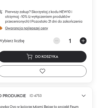
Pierwszy zakup? Skorzystaj z kodu NEW10 i
otrzymaj -10% (z wyłączeniem produktów
przecenionych) |
Pozostało 21 dni do zakończenia
Gwarancja najlepszej ceny
1
Wybierz liczbę
DO KOSZYKA
O PRODUKCIE
ID 4753
Ławka Ovo w kolorze Miami Beige to projekt Feum