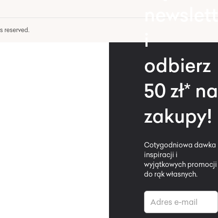
newslett
hts reserved.
i
odbierz
50 zł* na
zakupy!
Cotygodniowa dawka
inspiracji i
wyjątkowych promocji
do rąk własnych.