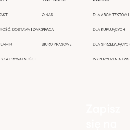
TAKT
O NAS
DLA ARCHITEKTÓW I 
NOŚĆ, DOSTAWA I ZWROTY
PRACA
DLA KUPUJĄCYCH
ULAMIN
BIURO PRASOWE
DLA SPRZEDAJĄCYC
TYKA PRYWATNOŚCI
WYPOŻYCZENIA I W
Zapisz
się na