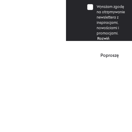
Wyrażam zgodę
na otrzymywanie
newslettera z
inspiracjami,
nowościami i
promocjami.
Rozwiń
Poproszę
*Zgodnie z Regulaminem
Promocji, minimalna
wartość zakupu
upoważniającego do
zniżki wynosi 500 zł.