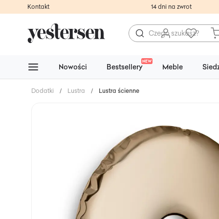
Kontakt
14 dni na zwrot
NEW
Nowości
Bestsellery
Meble
Sied
Dodatki
/
Lustra
/
Lustra ścienne