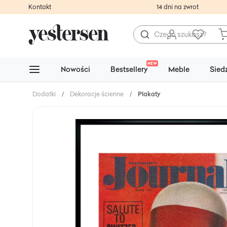
Kontakt
14 dni na zwrot
NEW
Nowości
Bestsellery
Meble
Sied
Dodatki
/
Dekoracje ścienne
/
Plakaty