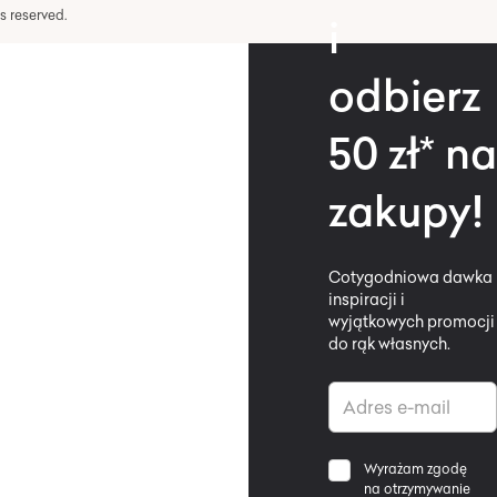
hts reserved.
i
odbierz
50 zł* na
zakupy!
Cotygodniowa dawka
inspiracji i
wyjątkowych promocji
do rąk własnych.
Wyrażam zgodę
na otrzymywanie