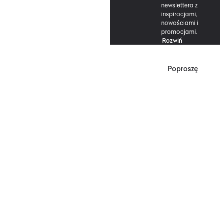
newslettera z
inspiracjami,
nowościami i
promocjami.
Rozwiń
Poproszę
*Zgodnie z Regulaminem
Promocji, minimalna
wartość zakupu
upoważniającego do
zniżki wynosi 500 zł.