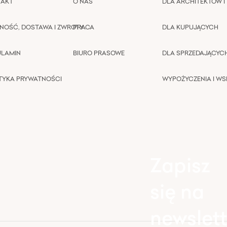
TAKT
O NAS
DLA ARCHITEKTÓW I 
NOŚĆ, DOSTAWA I ZWROTY
PRACA
DLA KUPUJĄCYCH
ULAMIN
BIURO PRASOWE
DLA SPRZEDAJĄCYC
TYKA PRYWATNOŚCI
WYPOŻYCZENIA I W
Zapisz
się na
newslett