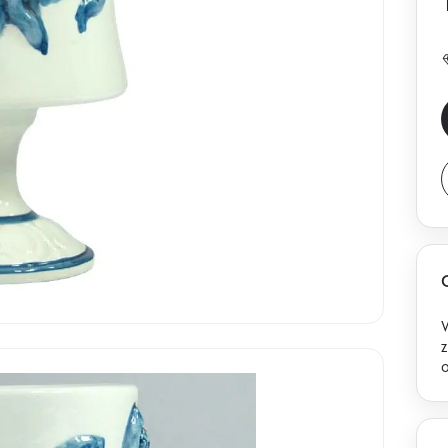
W
z
d
d
w