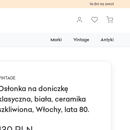
14 dni na zwrot
Marki
Vintage
Antyki
VINTAGE
Osłonka na doniczkę
klasyczna, biała, ceramika
szkliwiona, Włochy, lata 80.
130 PLN