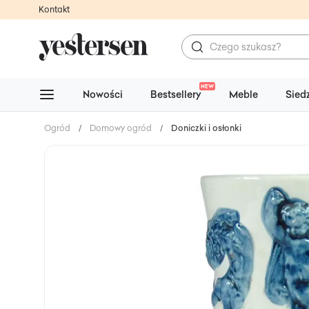
Kontakt
NEW
Nowości
Bestsellery
Meble
Sied
Ogród
/
Domowy ogród
/
Doniczki i osłonki