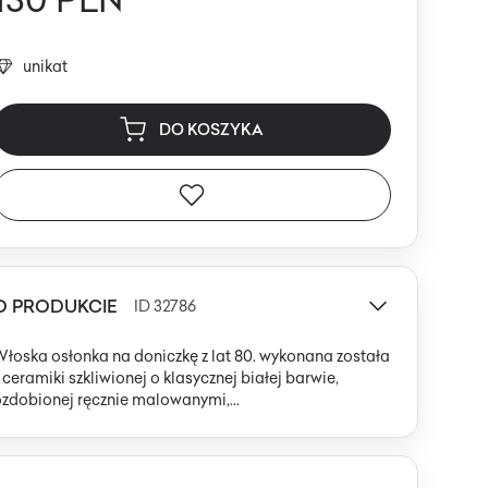
unikat
DO KOSZYKA
O PRODUKCIE
ID 32786
łoska osłonka na doniczkę z lat 80. wykonana została
 ceramiki szkliwionej o klasycznej białej barwie,
ozdobionej ręcznie malowanymi,
kobaltowoniebieskimi detalami. Głównym motywem
ekoracyjnym są wypukłe, rzeźbione postacie puttów –
ziecięcych amorków – rozmieszczone w formie fryzu
okół górnej części naczynia. Proporcje są harmonijne: