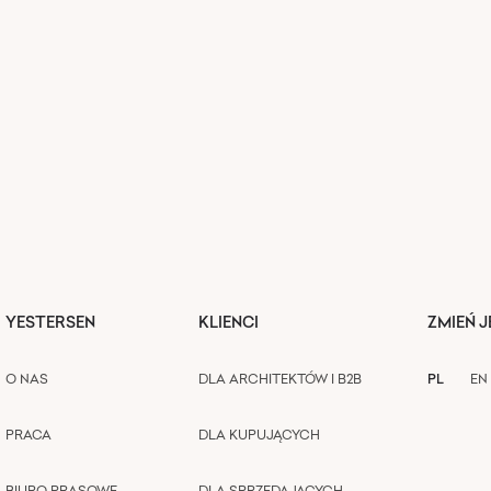
YESTERSEN
KLIENCI
ZMIEŃ 
O NAS
DLA ARCHITEKTÓW I B2B
PL
EN
PRACA
DLA KUPUJĄCYCH
BIURO PRASOWE
DLA SPRZEDAJĄCYCH