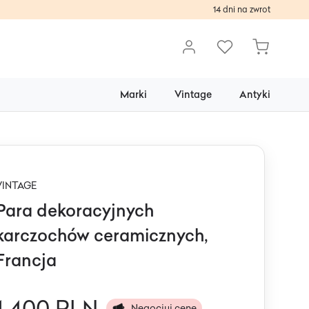
14 dni na zwrot
Marki
Vintage
Antyki
VINTAGE
Para dekoracyjnych
karczochów ceramicznych,
Francja
1 400 PLN
Negocjuj cenę