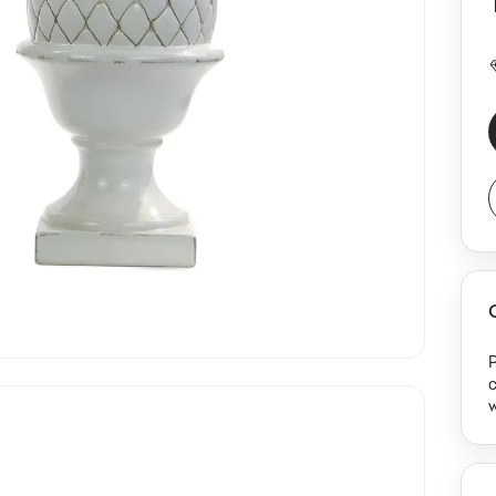
P
c
w. Elementy d
a
w
b
pa