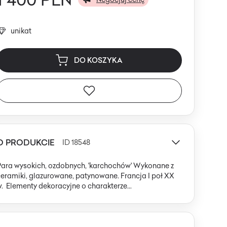
unikat
DO KOSZYKA
O PRODUKCIE
ID 18548
ara wysokich, ozdobnych, 'karchochów' Wykonane z
eramiki, glazurowane, patynowane. Francja I poł XX
ekoracyjne o charakterze
rchitektonicznym, służące jako elementy wystroju
nętrz, małej architektury, ogrodu. Wykonane zostały z
iałej ceramiki glazurowanej, wg. XIX wiecznych
łacowych form. Para sterczyn, podkreślała