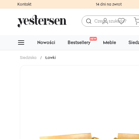
Kontakt
14 dni na zwrot
NEW
Nowości
Bestsellery
Meble
Sied
Siedziska
/
Ławki