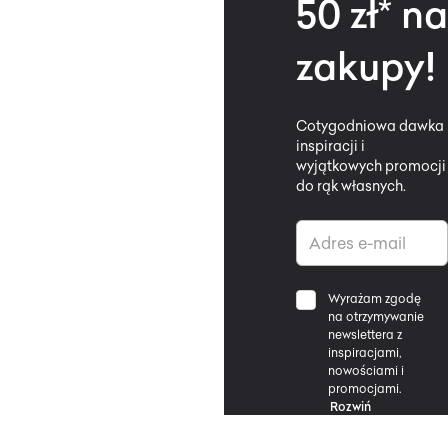
50 zł* na
zakupy!
Cotygodniowa dawka
inspiracji i
wyjątkowych promocji
do rąk własnych.
Wyrażam zgodę
na otrzymywanie
newslettera z
inspiracjami,
nowościami i
promocjami.
Rozwiń