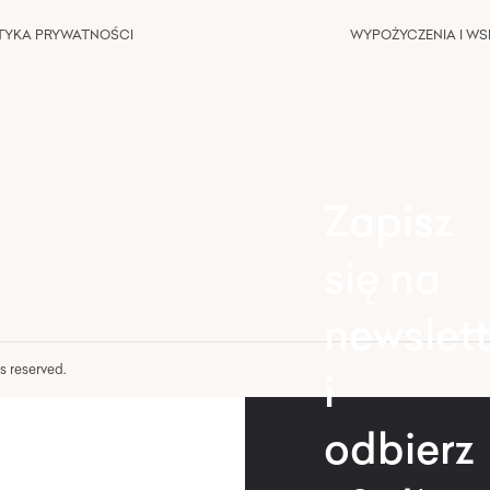
TYKA PRYWATNOŚCI
WYPOŻYCZENIA I W
Zapisz
się na
newslett
hts reserved.
i
odbierz