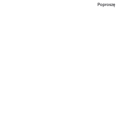
Poproszę
*Zgodnie z Regulaminem
Promocji, minimalna
wartość zakupu
upoważniającego do
zniżki wynosi 500 zł.