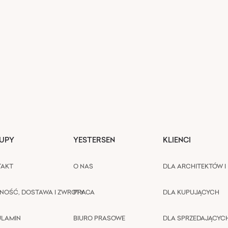
UPY
YESTERSEN
KLIENCI
TAKT
O NAS
DLA ARCHITEKTÓW I 
NOŚĆ, DOSTAWA I ZWROTY
PRACA
DLA KUPUJĄCYCH
ULAMIN
BIURO PRASOWE
DLA SPRZEDAJĄCYC