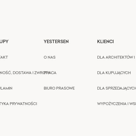
UPY
YESTERSEN
KLIENCI
TAKT
O NAS
DLA ARCHITEKTÓW I 
NOŚĆ, DOSTAWA I ZWROTY
PRACA
DLA KUPUJĄCYCH
ULAMIN
BIURO PRASOWE
DLA SPRZEDAJĄCYC
TYKA PRYWATNOŚCI
WYPOŻYCZENIA I W