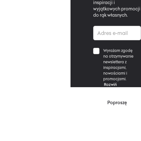
inspiracji i
wyjątkowych promocji
do rąk własnych.
Wyrażam zgodę
na otrzymywanie
newslettera z
inspiracjami,
nowościami i
promocjami.
Rozwiń
Poproszę
*Zgodnie z Regulaminem
Promocji, minimalna
wartość zakupu
upoważniającego do