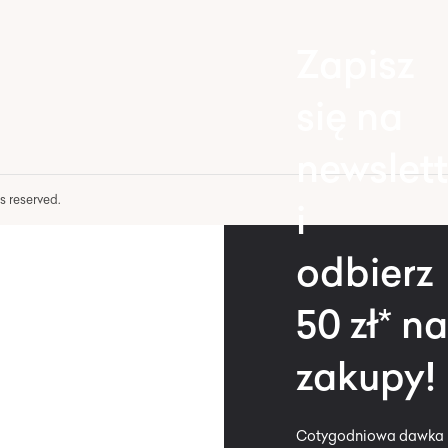
Zapisz
się na
newslett
hts reserved.
i
odbierz
50 zł* na
zakupy!
Cotygodniowa dawka