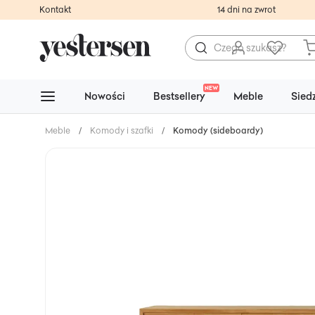
Kontakt
14 dni na zwrot
NEW
Nowości
Bestsellery
Meble
Sied
Meble
/
Komody i szafki
/
Komody (sideboardy)