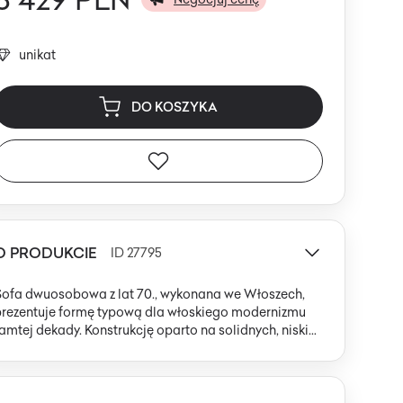
unikat
DO KOSZYKA
O PRODUKCIE
ID 27795
Sofa dwuosobowa z lat 70., wykonana we Włoszech,
prezentuje formę typową dla włoskiego modernizmu
amtej dekady. Konstrukcję oparto na solidnych, niskich
nogach z litego drewna w ciemnym, niemal czarnym
ykończeniu, które subtelnie kontrastują z jasną
apicerką. Masywne, zaokrąglone podłokietniki i
parcie o miękkich, organicznych liniach budują