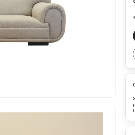
t
w
t
o