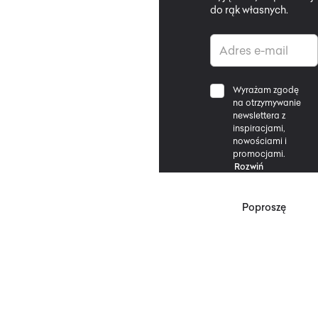
do rąk własnych.
Wyrażam zgodę
na otrzymywanie
newslettera z
inspiracjami,
nowościami i
promocjami.
Rozwiń
Poproszę
*Zgodnie z Regulaminem
Promocji, minimalna
wartość zakupu
upoważniającego do
zniżki wynosi 500 zł.