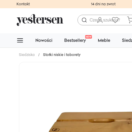
Kontakt
14 dni na zwrot
NEW
Nowości
Bestsellery
Meble
Sied
Siedziska
/
Stołki niskie i taborety