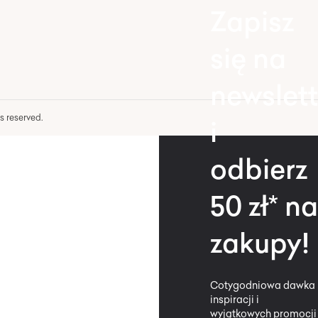
Zapisz
się na
newslett
hts reserved.
i
odbierz
50 zł* na
zakupy!
Cotygodniowa dawka
inspiracji i
wyjątkowych promocji