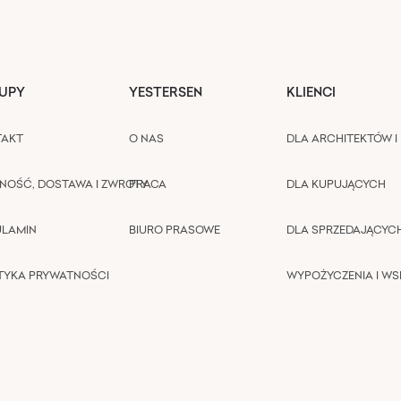
UPY
YESTERSEN
KLIENCI
TAKT
O NAS
DLA ARCHITEKTÓW I 
NOŚĆ, DOSTAWA I ZWROTY
PRACA
DLA KUPUJĄCYCH
ULAMIN
BIURO PRASOWE
DLA SPRZEDAJĄCYC
TYKA PRYWATNOŚCI
WYPOŻYCZENIA I W