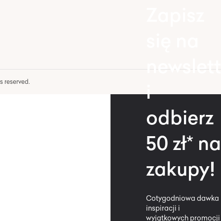
Zapisz
się na
newslett
hts reserved.
i
odbierz
50 zł* na
zakupy!
Cotygodniowa dawka
inspiracji i
wyjątkowych promocji