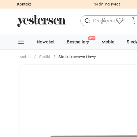
Kontakt
14 dni na zwrot
NEW
Nowości
Bestsellery
Meble
Sied
Meble
/
Stoliki
/
Stoliki kawowe i ławy