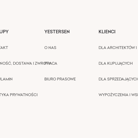
UPY
YESTERSEN
KLIENCI
TAKT
O NAS
DLA ARCHITEKTÓW I 
NOŚĆ, DOSTAWA I ZWROTY
PRACA
DLA KUPUJĄCYCH
ULAMIN
BIURO PRASOWE
DLA SPRZEDAJĄCYC
TYKA PRYWATNOŚCI
WYPOŻYCZENIA I W