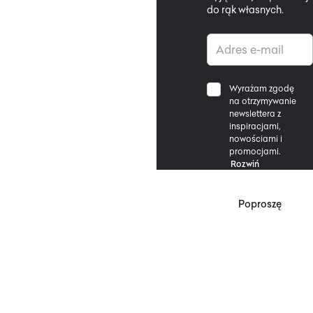
do rąk własnych.
Wyrażam zgodę
na otrzymywanie
newslettera z
inspiracjami,
nowościami i
promocjami.
Rozwiń
Poproszę
*Zgodnie z Regulaminem
Promocji, minimalna
wartość zakupu
upoważniającego do
zniżki wynosi 500 zł.