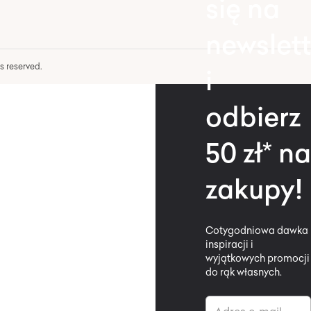
się na
newslett
hts reserved.
i
odbierz
50 zł* na
zakupy!
Cotygodniowa dawka
inspiracji i
wyjątkowych promocji
do rąk własnych.