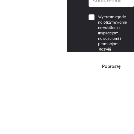
Wyrażam zgodę
na otrzymywanie
newslettera z
inspiracjami,
nowościami i
promocjami.
Rozwiń
Poproszę
*Zgodnie z Regulaminem
Promocji, minimalna
wartość zakupu
upoważniającego do
zniżki wynosi 500 zł.