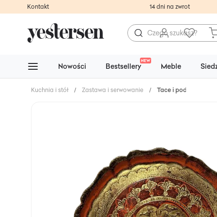
Kontakt
14 dni na zwrot
NEW
Nowości
Bestsellery
Meble
Sied
Kuchnia i stół
/
Zastawa i serwowanie
/
Tace i podstawki po