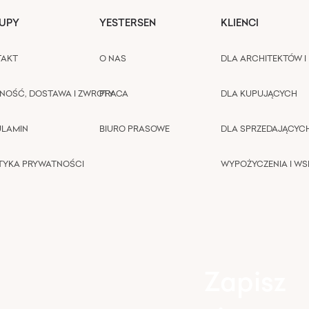
UPY
YESTERSEN
KLIENCI
TAKT
O NAS
DLA ARCHITEKTÓW I 
NOŚĆ, DOSTAWA I ZWROTY
PRACA
DLA KUPUJĄCYCH
ULAMIN
BIURO PRASOWE
DLA SPRZEDAJĄCYC
TYKA PRYWATNOŚCI
WYPOŻYCZENIA I W
Zapisz