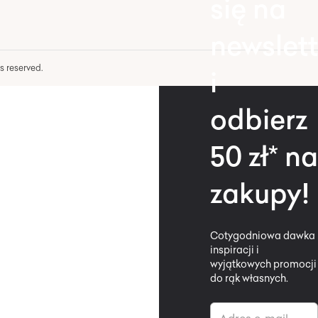
się na
newslett
hts reserved.
i
odbierz
50 zł* na
zakupy!
Cotygodniowa dawka
inspiracji i
wyjątkowych promocji
do rąk własnych.