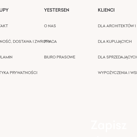
UPY
YESTERSEN
KLIENCI
TAKT
O NAS
DLA ARCHITEKTÓW I 
NOŚĆ, DOSTAWA I ZWROTY
PRACA
DLA KUPUJĄCYCH
ULAMIN
BIURO PRASOWE
DLA SPRZEDAJĄCYC
TYKA PRYWATNOŚCI
WYPOŻYCZENIA I W
Zapisz