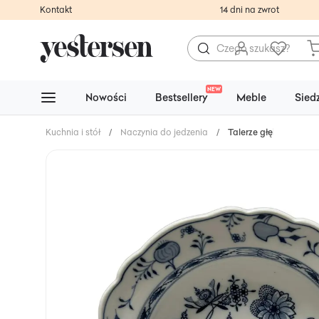
Kontakt
14 dni na zwrot
NEW
Nowości
Bestsellery
Meble
Sied
Kuchnia i stół
/
Naczynia do jedzenia
/
Talerze głębokie