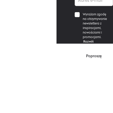
Wyrażam zgodę
na otrzymywanie
newslettera z
inspiracjami,
nowościami i
promocjami.
Rozwiń
Poproszę
*Zgodnie z Regulaminem
Promocji, minimalna
wartość zakupu
upoważniającego do
zniżki wynosi 500 zł.