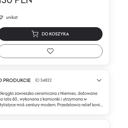
unikat
DO KOSZYKA
O PRODUKCIE
ID 34832
Okrągła zawieszka ceramiczna z Niemiec, datowana
a lata 60., wykonana z kamionki i utrzymana w
tylistyce mid-century modern. Przedstawia relief konia
 ruchu, z wyraźnie zarysowanymi, uproszczonymi
iniami i organicznymi proporcjami. Kolorystyka opiera
ię na ciepłych, ziemistych tonach: gradient beżu,
asnego brązu i ochry, z subtelnymi, złocisto-żółtymi