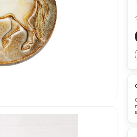
n
s
w
l
s
j