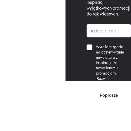
inspiracji i
wyjątkowych promocji
do rąk własnych.
Wyrażam zgodę
na otrzymywanie
newslettera z
inspiracjami,
nowościami i
promocjami.
Rozwiń
Poproszę
*Zgodnie z Regulaminem
Promocji, minimalna
wartość zakupu
upoważniającego do