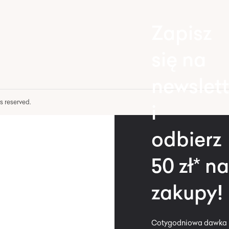
Zapisz
się na
newslett
hts reserved.
i
odbierz
50 zł* na
zakupy!
Cotygodniowa dawka