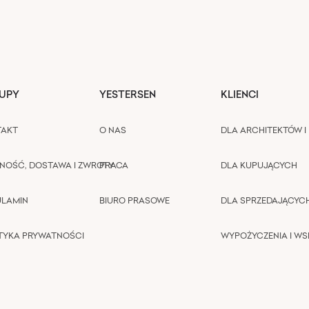
UPY
YESTERSEN
KLIENCI
TAKT
O NAS
DLA ARCHITEKTÓW I 
NOŚĆ, DOSTAWA I ZWROTY
PRACA
DLA KUPUJĄCYCH
ULAMIN
BIURO PRASOWE
DLA SPRZEDAJĄCYC
TYKA PRYWATNOŚCI
WYPOŻYCZENIA I W