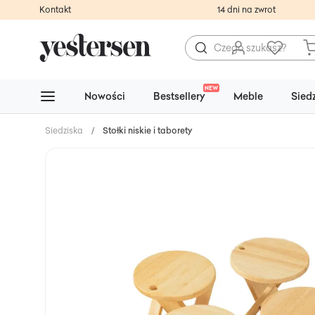
Kontakt
14 dni na zwrot
NEW
Nowości
Bestsellery
Meble
Sied
Siedziska
/
Stołki niskie i taborety