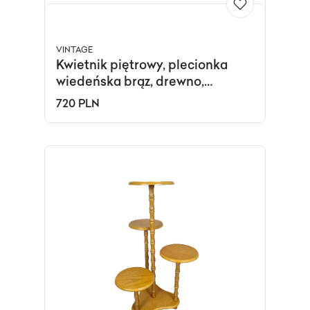
VINTAGE
Kwietnik piętrowy, plecionka
wiedeńska brąz, drewno,
Niemcy, lata 50.
720 PLN