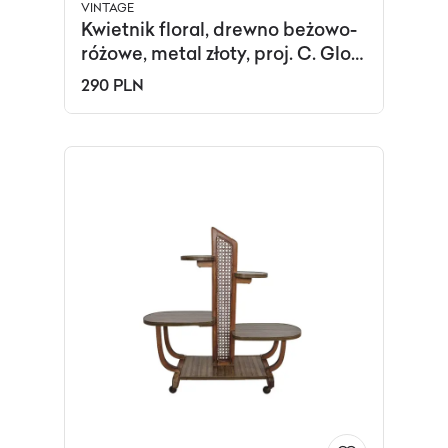
VINTAGE
Kwietnik floral, drewno beżowo-
różowe, metal złoty, proj. C. Glos
Arnold, Anglia, lata 60.
290 PLN