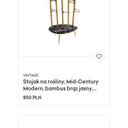
VINTAGE
Stojak na rośliny, Mid-Century
Modern, bambus brąz jasny,
Niemcy, lata 70.
850 PLN