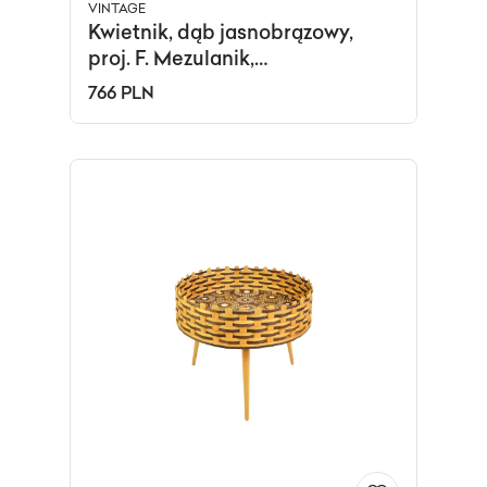
VINTAGE
Kwietnik, dąb jasnobrązowy,
proj. F. Mezulanik,
Czechosłowacja, lata 60.
766 PLN