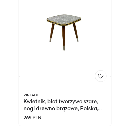
VINTAGE
Kwietnik, blat tworzywo szare,
nogi drewno brązowe, Polska,
lata 60.
269 PLN