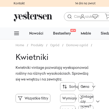
Kontakt
14 dni na zwrot
NEW
Nowości
Bestsellery
Meble
Sied
Home
/
Produkty
/
Ogród
/
Domowy ogród
/
Kwietniki
Kwietniki
Kwietniki vintage pozwalają wyeksponować
rośliny na różnych wysokościach. Sprawdzą
się we wnętrzu i na zewnątrz.
Sortuj
Cena
Vintage
Wszystkie filtry
Wymiary
czy
nowe?