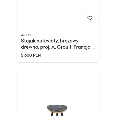
ANTYK
Stojak na kwiaty, brązowy,
drewno, proj. A. Groult, Francja,
lata 20.
5 600 PLN