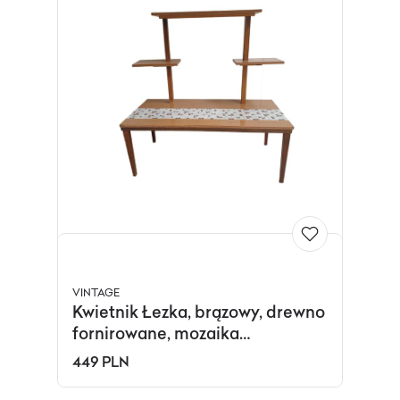
VINTAGE
Kwietnik Łezka, brązowy, drewno
fornirowane, mozaika
ceramiczna, Polska, lata 60.
449 PLN