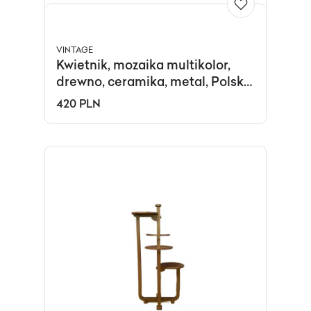
VINTAGE
Kwietnik, mozaika multikolor,
drewno, ceramika, metal, Polska,
lata 70.
420 PLN