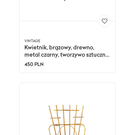
VINTAGE
Kwietnik, brązowy, drewno,
metal czarny, tworzywo sztuczne
biały, Polska, lata 80.
450 PLN