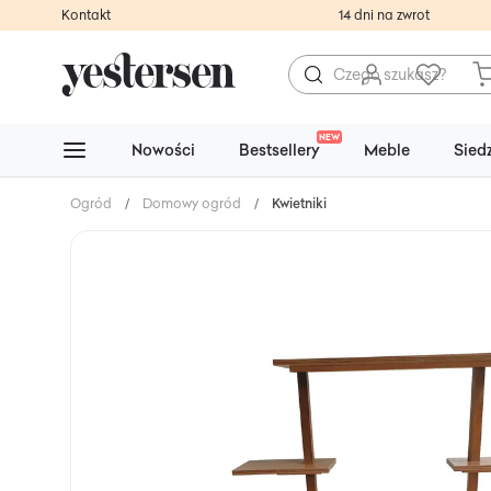
Kontakt
14 dni na zwrot
NEW
Nowości
Bestsellery
Meble
Sied
Ogród
/
Domowy ogród
/
Kwietniki