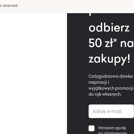
hts reserved.
i
odbierz
50 zł* na
zakupy!
Cotygodniowa dawka
inspiracji i
wyjątkowych promocji
do rąk własnych.
Wyrażam zgodę
na otrzymywanie