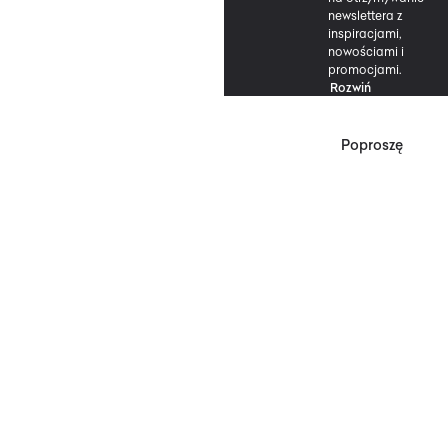
newslettera z
inspiracjami,
nowościami i
promocjami.
Rozwiń
Poproszę
*Zgodnie z Regulaminem
Promocji, minimalna
wartość zakupu
upoważniającego do
zniżki wynosi 500 zł.