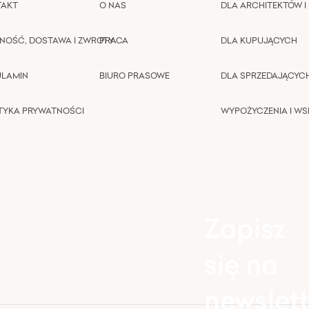
TAKT
O NAS
DLA ARCHITEKTÓW I 
NOŚĆ, DOSTAWA I ZWROTY
PRACA
DLA KUPUJĄCYCH
ULAMIN
BIURO PRASOWE
DLA SPRZEDAJĄCYC
TYKA PRYWATNOŚCI
WYPOŻYCZENIA I W
Zapisz
się na
newslett