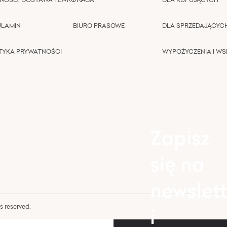
ULAMIN
BIURO PRASOWE
DLA SPRZEDAJĄCYC
TYKA PRYWATNOŚCI
WYPOŻYCZENIA I W
Zapisz
się na
newslett
hts reserved.
i