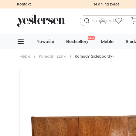
Kontakt
14 dni na zwrot
NEW
Nowości
Bestsellery
Meble
Sied
Meble
/
Komody i szafki
/
Komody (sideboardy)