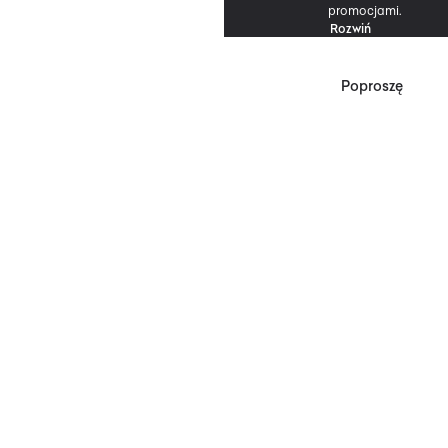
promocjami.
Rozwiń
Poproszę
*Zgodnie z Regulaminem
Promocji, minimalna
wartość zakupu
upoważniającego do
zniżki wynosi 500 zł.