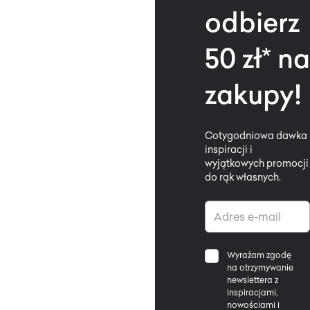
odbierz
50 zł* na
zakupy!
Cotygodniowa dawka
inspiracji i
wyjątkowych promocji
do rąk własnych.
Wyrażam zgodę
na otrzymywanie
newslettera z
inspiracjami,
nowościami i