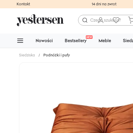
Kontakt
14 dni na zwrot
NEW
Nowości
Bestsellery
Meble
Sied
Siedziska
/
Podnóżki i pufy