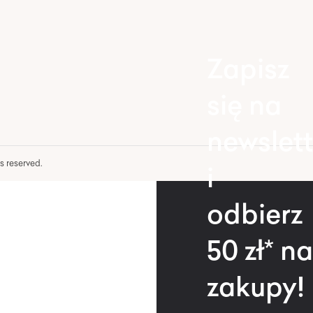
Zapisz
się na
newslett
hts reserved.
i
odbierz
50 zł* na
zakupy!