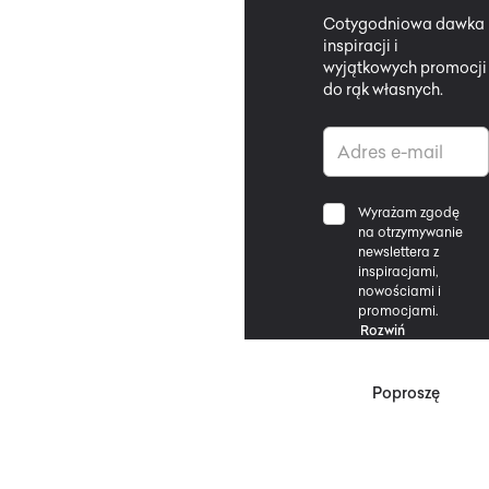
Cotygodniowa dawka
inspiracji i
wyjątkowych promocji
do rąk własnych.
Wyrażam zgodę
na otrzymywanie
newslettera z
inspiracjami,
nowościami i
promocjami.
Rozwiń
Poproszę
*Zgodnie z Regulaminem
Promocji, minimalna