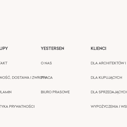
UPY
YESTERSEN
KLIENCI
TAKT
O NAS
DLA ARCHITEKTÓW I 
NOŚĆ, DOSTAWA I ZWROTY
PRACA
DLA KUPUJĄCYCH
ULAMIN
BIURO PRASOWE
DLA SPRZEDAJĄCYC
TYKA PRYWATNOŚCI
WYPOŻYCZENIA I W