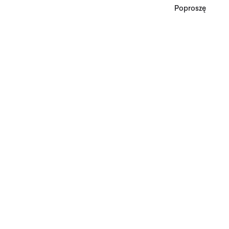
Poproszę
*Zgodnie z Regulaminem
Promocji, minimalna
wartość zakupu
upoważniającego do
zniżki wynosi 500 zł.