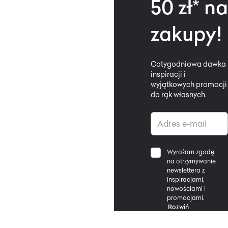
50 zł* na
zakupy!
Cotygodniowa dawka
inspiracji i
wyjątkowych promocji
do rąk własnych.
Wyrażam zgodę
na otrzymywanie
newslettera z
inspiracjami,
nowościami i
promocjami.
Rozwiń