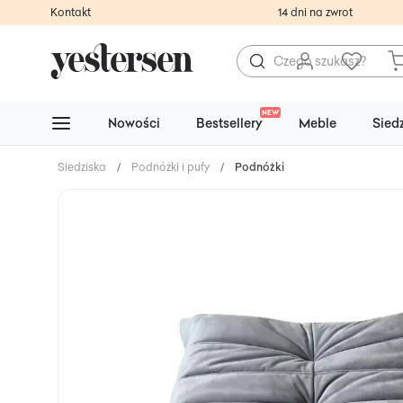
Kontakt
14 dni na zwrot
NEW
Nowości
Bestsellery
Meble
Sied
Siedziska
/
Podnóżki i pufy
/
Podnóżki