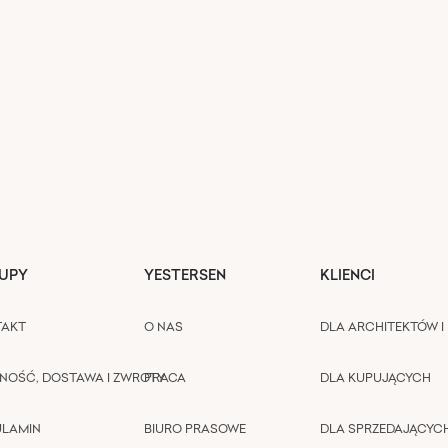
UPY
YESTERSEN
KLIENCI
TAKT
O NAS
DLA ARCHITEKTÓW I 
NOŚĆ, DOSTAWA I ZWROTY
PRACA
DLA KUPUJĄCYCH
ULAMIN
BIURO PRASOWE
DLA SPRZEDAJĄCYC