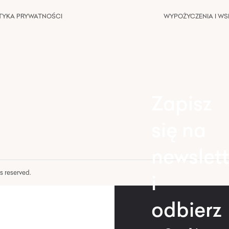
TYKA PRYWATNOŚCI
WYPOŻYCZENIA I W
Zapisz
się na
newslett
hts reserved.
i
odbierz