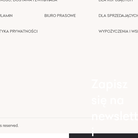
ULAMIN
BIURO PRASOWE
DLA SPRZEDAJĄCYC
TYKA PRYWATNOŚCI
WYPOŻYCZENIA I W
Zapisz
się na
newslett
hts reserved.
i