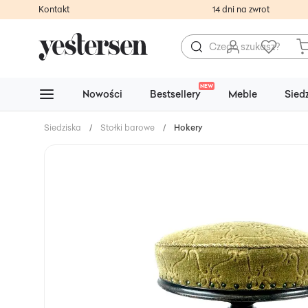
Kontakt
14 dni na zwrot
NEW
Nowości
Bestsellery
Meble
Sied
Siedziska
/
Stołki barowe
/
Hokery