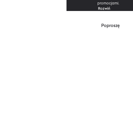
promocjami.
Rozwiń
Poproszę
*Zgodnie z Regulaminem
Promocji, minimalna
wartość zakupu
upoważniającego do
zniżki wynosi 500 zł.