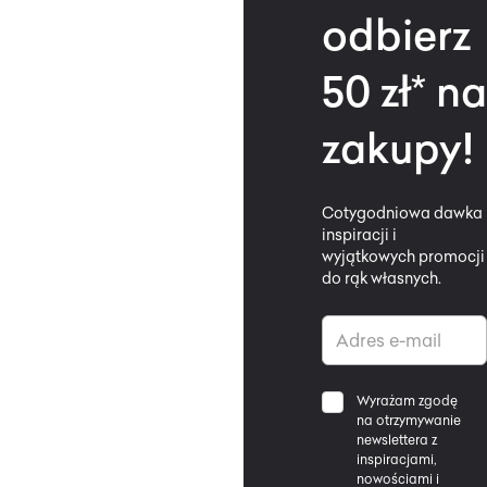
odbierz
50 zł* na
zakupy!
Cotygodniowa dawka
inspiracji i
wyjątkowych promocji
do rąk własnych.
Wyrażam zgodę
na otrzymywanie
newslettera z
inspiracjami,
nowościami i