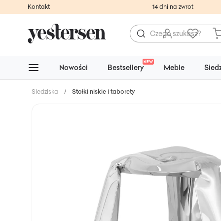
Kontakt
14 dni na zwrot
NEW
Nowości
Bestsellery
Meble
Sied
Siedziska
/
Stołki niskie i taborety