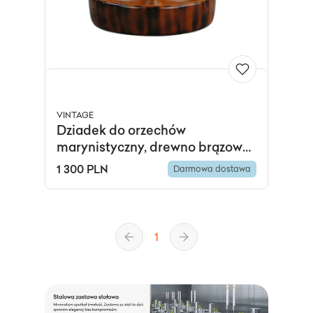
VINTAGE
Dziadek do orzechów
marynistyczny, drewno brązowy,
metal chromowany, Polska, lata
1 300 PLN
Darmowa dostawa
50.
1