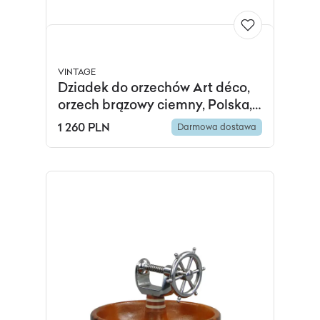
VINTAGE
Dziadek do orzechów Art déco,
orzech brązowy ciemny, Polska, I
poł. XX w.
1 260 PLN
Darmowa dostawa