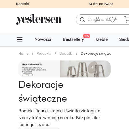
Kontakt
14 dni na zwrot
NEW
Nowości
Bestsellery
Meble
Sied
Home
/
Produkty
/
Dodatki
/
Dekoracje świąteczne
Dekoracje
świąteczne
Bombki, figurki, stojaki i światła vintage to
rzeczy, które wracają co roku. Bez plastiku i
jednego sezonu.