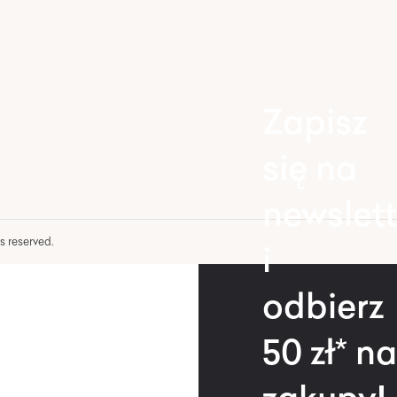
Zapisz
się na
newslett
hts reserved.
i
odbierz
50 zł* na