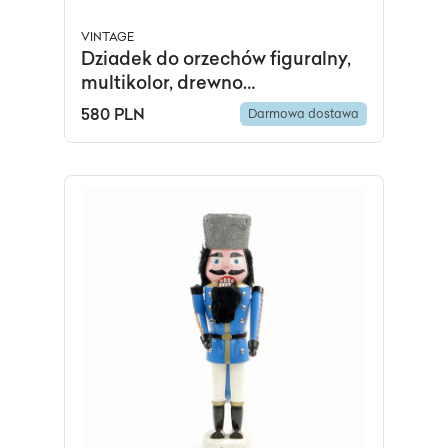
VINTAGE
Dziadek do orzechów figuralny,
multikolor, drewno
polichromowane, Austria, lata
580 PLN
Darmowa dostawa
70.