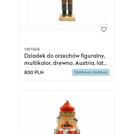
VINTAGE
Dziadek do orzechów figuralny,
multikolor, drewno, Austria, lata
60.
800 PLN
Darmowa dostawa