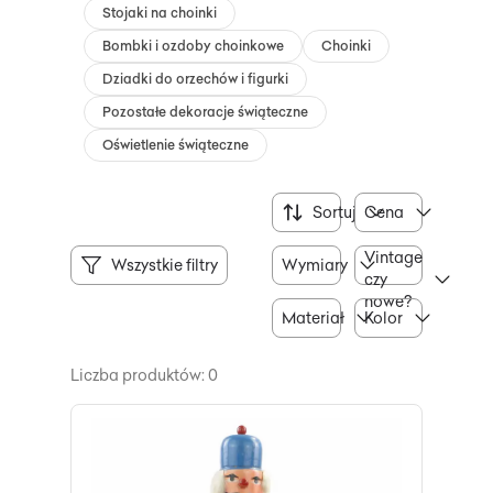
Stojaki na choinki
Bombki i ozdoby choinkowe
Choinki
Dziadki do orzechów i figurki
Pozostałe dekoracje świąteczne
Oświetlenie świąteczne
Sortuj
Cena
Vintage
Wszystkie filtry
Wymiary
czy
nowe?
Materiał
Kolor
Liczba produktów: 0