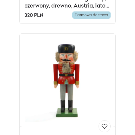
czerwony, drewno, Austria, lata
60.
320 PLN
Darmowa dostawa