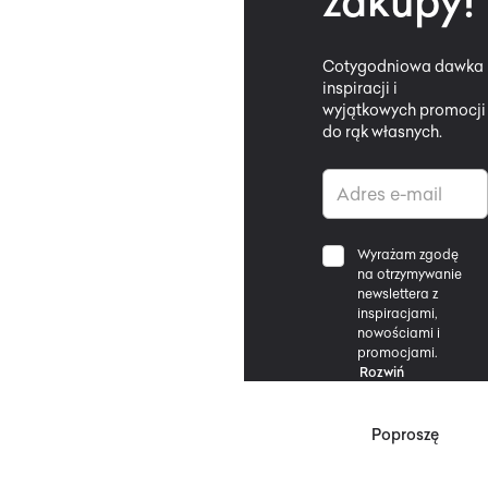
zakupy!
Cotygodniowa dawka
inspiracji i
wyjątkowych promocji
do rąk własnych.
Wyrażam zgodę
na otrzymywanie
newslettera z
inspiracjami,
nowościami i
promocjami.
Rozwiń
Poproszę