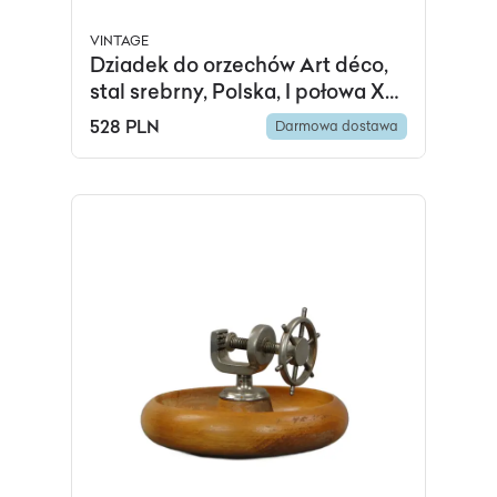
VINTAGE
Dziadek do orzechów Art déco,
stal srebrny, Polska, I połowa XX
w.
528 PLN
Darmowa dostawa