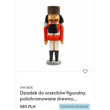
VINTAGE
Dziadek do orzechów figuralny,
polichromowane drewno,
Austria, lata 60.
580 PLN
Darmowa dostawa