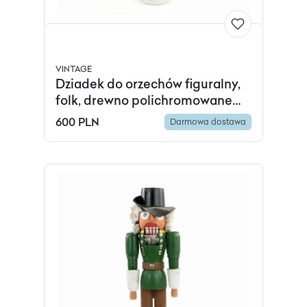
VINTAGE
Dziadek do orzechów figuralny,
folk, drewno polichromowane
multicolor, Austria, lata 60.
600 PLN
Darmowa dostawa