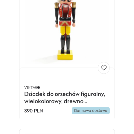
VINTAGE
Dziadek do orzechów figuralny,
wielokolorowy, drewno
polichromowane, Austria, lata
390 PLN
Darmowa dostawa
60.