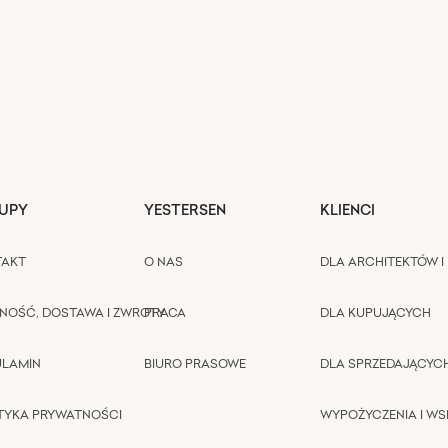
UPY
YESTERSEN
KLIENCI
TAKT
O NAS
DLA ARCHITEKTÓW I 
NOŚĆ, DOSTAWA I ZWROTY
PRACA
DLA KUPUJĄCYCH
ULAMIN
BIURO PRASOWE
DLA SPRZEDAJĄCYC
TYKA PRYWATNOŚCI
WYPOŻYCZENIA I W