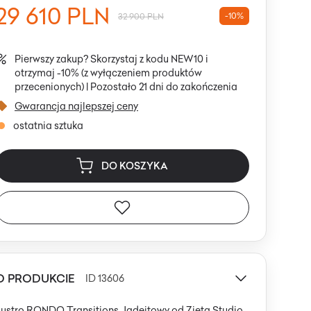
29 610 PLN
-10%
32 900 PLN
Pierwszy zakup? Skorzystaj z kodu NEW10 i
otrzymaj -10% (z wyłączeniem produktów
przecenionych) |
Pozostało 21 dni do zakończenia
Gwarancja najlepszej ceny
ostatnia sztuka
DO KOSZYKA
O PRODUKCIE
ID 13606
Lustro RONDO Transitions Jadeitowy od Zieta Studio