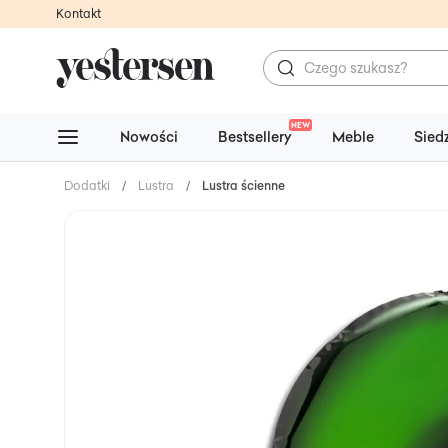
Kontakt
NEW
Nowości
Bestsellery
Meble
Sied
Dodatki
/
Lustra
/
Lustra ścienne