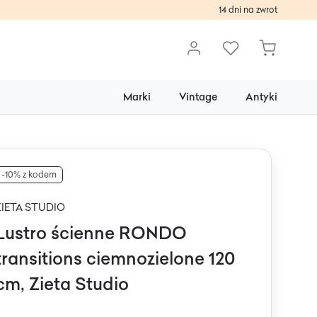
14 dni na zwrot
Marki
Vintage
Antyki
-10% z kodem
ZIETA STUDIO
Lustro ścienne RONDO
transitions ciemnozielone 120
cm, Zieta Studio