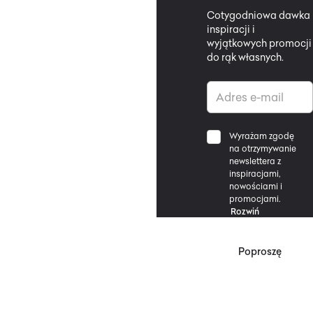
Cotygodniowa dawka
inspiracji i
wyjątkowych promocji
do rąk własnych.
Wyrażam zgodę
na otrzymywanie
newslettera z
inspiracjami,
nowościami i
promocjami.
Rozwiń
Poproszę
*Zgodnie z Regulaminem
Promocji, minimalna