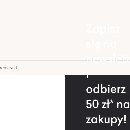
Zapisz
się na
newslett
hts reserved.
i
odbierz
50 zł* na
zakupy!