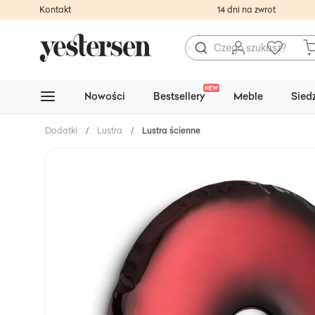
Kontakt
14 dni na zwrot
NEW
Nowości
Bestsellery
Meble
Sied
Dodatki
/
Lustra
/
Lustra ścienne