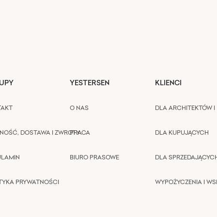
UPY
YESTERSEN
KLIENCI
TAKT
O NAS
DLA ARCHITEKTÓW I 
NOŚĆ, DOSTAWA I ZWROTY
PRACA
DLA KUPUJĄCYCH
ULAMIN
BIURO PRASOWE
DLA SPRZEDAJĄCYC
TYKA PRYWATNOŚCI
WYPOŻYCZENIA I W