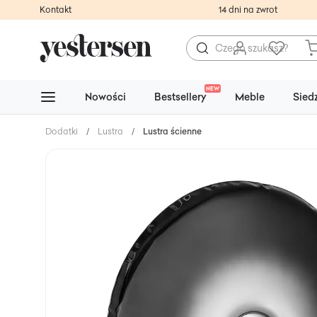
Kontakt
14 dni na zwrot
NEW
Nowości
Bestsellery
Meble
Sied
Dodatki
/
Lustra
/
Lustra ścienne