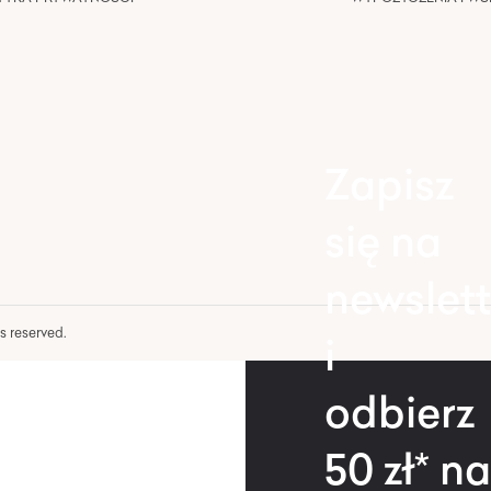
Zapisz
się na
newslett
hts reserved.
i
odbierz
50 zł* na