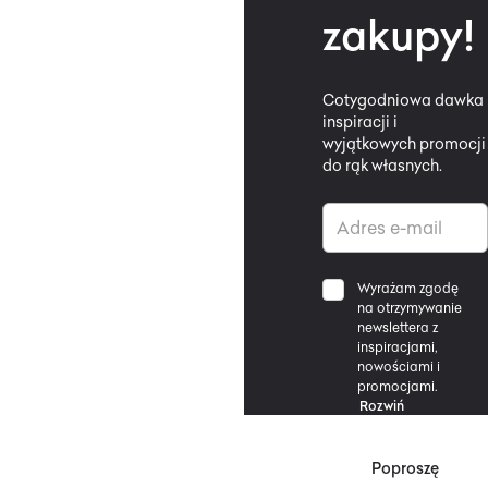
zakupy!
Cotygodniowa dawka
inspiracji i
wyjątkowych promocji
do rąk własnych.
Wyrażam zgodę
na otrzymywanie
newslettera z
inspiracjami,
nowościami i
promocjami.
Rozwiń
Poproszę