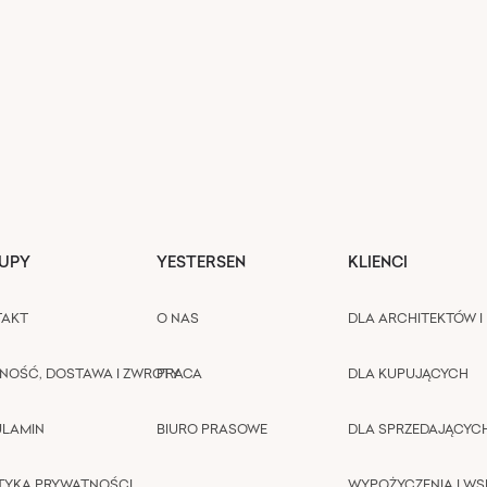
UPY
YESTERSEN
KLIENCI
TAKT
O NAS
DLA ARCHITEKTÓW I 
NOŚĆ, DOSTAWA I ZWROTY
PRACA
DLA KUPUJĄCYCH
ULAMIN
BIURO PRASOWE
DLA SPRZEDAJĄCYC
TYKA PRYWATNOŚCI
WYPOŻYCZENIA I W